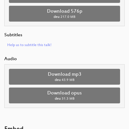
Download 576p
deu
217.0 MB
Subtitles
Help us to subtitle this talk!
Audio
Download mp3
deu
43.9 MB
Download opus
deu
31.3 MB