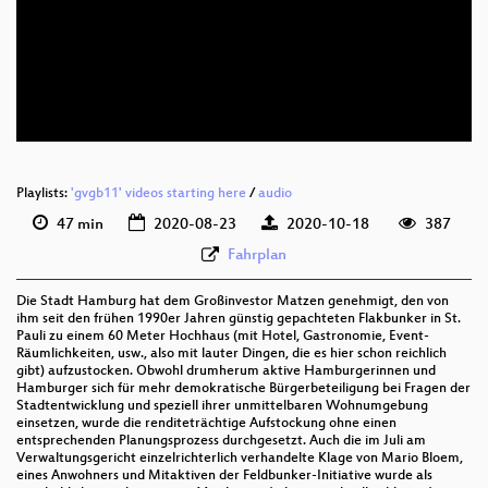
deu 1080p (webm)
deu 576p (mp4)
deu 576p (webm)
Playlists:
'gvgb11' videos starting here
/
audio
47 min
2020-08-23
2020-10-18
387
Fahrplan
Die Stadt Hamburg hat dem Großinvestor Matzen genehmigt, den von
ihm seit den frühen 1990er Jahren günstig gepachteten Flakbunker in St.
Pauli zu einem 60 Meter Hochhaus (mit Hotel, Gastronomie, Event-
Räumlichkeiten, usw., also mit lauter Dingen, die es hier schon reichlich
gibt) aufzustocken. Obwohl drumherum aktive Hamburgerinnen und
Hamburger sich für mehr demokratische Bürgerbeteiligung bei Fragen der
Stadtentwicklung und speziell ihrer unmittelbaren Wohnumgebung
einsetzen, wurde die renditeträchtige Aufstockung ohne einen
entsprechenden Planungsprozess durchgesetzt. Auch die im Juli am
Verwaltungsgericht einzelrichterlich verhandelte Klage von Mario Bloem,
eines Anwohners und Mitaktiven der Feldbunker-Initiative wurde als