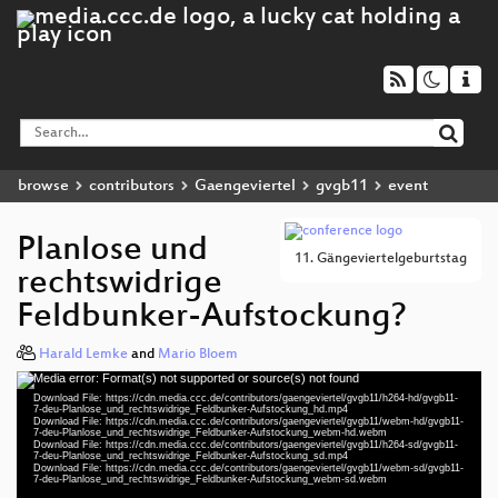
browse
contributors
Gaengeviertel
gvgb11
event
Planlose und
11. Gängeviertelgeburtstag
rechtswidrige
Feldbunker-Aufstockung?
Harald Lemke
and
Mario Bloem
Media error: Format(s) not supported or source(s) not found
Video
Download File: https://cdn.media.ccc.de/contributors/gaengeviertel/gvgb11/h264-hd/gvgb11-
Player
7-deu-Planlose_und_rechtswidrige_Feldbunker-Aufstockung_hd.mp4
Download File: https://cdn.media.ccc.de/contributors/gaengeviertel/gvgb11/webm-hd/gvgb11-
7-deu-Planlose_und_rechtswidrige_Feldbunker-Aufstockung_webm-hd.webm
Download File: https://cdn.media.ccc.de/contributors/gaengeviertel/gvgb11/h264-sd/gvgb11-
7-deu-Planlose_und_rechtswidrige_Feldbunker-Aufstockung_sd.mp4
Download File: https://cdn.media.ccc.de/contributors/gaengeviertel/gvgb11/webm-sd/gvgb11-
deu 1080p (mp4)
7-deu-Planlose_und_rechtswidrige_Feldbunker-Aufstockung_webm-sd.webm