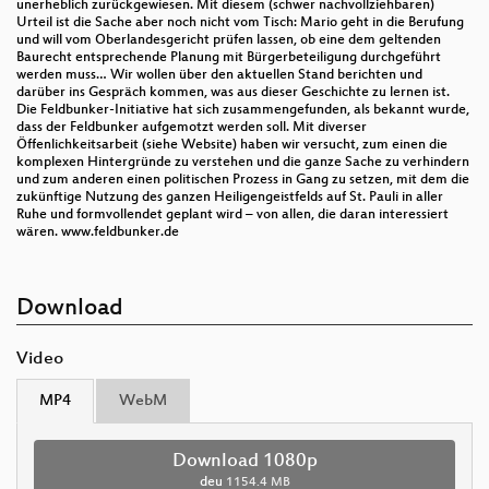
unerheblich zurückgewiesen. Mit diesem (schwer nachvollziehbaren)
Urteil ist die Sache aber noch nicht vom Tisch: Mario geht in die Berufung
und will vom Oberlandesgericht prüfen lassen, ob eine dem geltenden
Baurecht entsprechende Planung mit Bürgerbeteiligung durchgeführt
werden muss… Wir wollen über den aktuellen Stand berichten und
darüber ins Gespräch kommen, was aus dieser Geschichte zu lernen ist.
Die Feldbunker-Initiative hat sich zusammengefunden, als bekannt wurde,
dass der Feldbunker aufgemotzt werden soll. Mit diverser
Öffenlichkeitsarbeit (siehe Website) haben wir versucht, zum einen die
komplexen Hintergründe zu verstehen und die ganze Sache zu verhindern
und zum anderen einen politischen Prozess in Gang zu setzen, mit dem die
zukünftige Nutzung des ganzen Heiligengeistfelds auf St. Pauli in aller
Ruhe und formvollendet geplant wird – von allen, die daran interessiert
wären. www.feldbunker.de
Download
Video
MP4
WebM
Download 1080p
deu
1154.4 MB