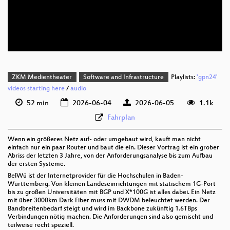
deu 576p (mp4)
deu 576p (webm)
ZKM Medientheater
Software and Infrastructure
Playlists:
'gpn24'
videos starting here
/
audio
52 min
2026-06-04
2026-06-05
1.1k
Fahrplan
Wenn ein größeres Netz auf- oder umgebaut wird, kauft man nicht
einfach nur ein paar Router und baut die ein. Dieser Vortrag ist ein grober
Abriss der letzten 3 Jahre, von der Anforderungsanalyse bis zum Aufbau
der ersten Systeme.
BelWü ist der Internetprovider für die Hochschulen in Baden-
Württemberg. Von kleinen Landeseinrichtungen mit statischem 1G-Port
bis zu großen Universitäten mit BGP und X*100G ist alles dabei. Ein Netz
mit über 3000km Dark Fiber muss mit DWDM beleuchtet werden. Der
Bandbreitenbedarf steigt und wird im Backbone zukünftig 1.6TBps
Verbindungen nötig machen. Die Anforderungen sind also gemischt und
teilweise recht speziell.