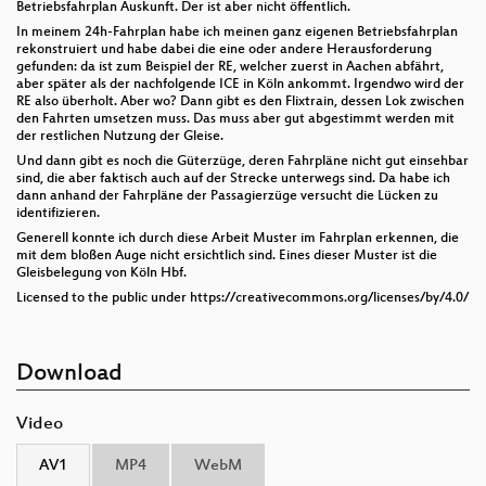
Betriebsfahrplan Auskunft. Der ist aber nicht öffentlich.
In meinem 24h-Fahrplan habe ich meinen ganz eigenen Betriebsfahrplan
rekonstruiert und habe dabei die eine oder andere Herausforderung
gefunden: da ist zum Beispiel der RE, welcher zuerst in Aachen abfährt,
aber später als der nachfolgende ICE in Köln ankommt. Irgendwo wird der
RE also überholt. Aber wo? Dann gibt es den Flixtrain, dessen Lok zwischen
den Fahrten umsetzen muss. Das muss aber gut abgestimmt werden mit
der restlichen Nutzung der Gleise.
Und dann gibt es noch die Güterzüge, deren Fahrpläne nicht gut einsehbar
sind, die aber faktisch auch auf der Strecke unterwegs sind. Da habe ich
dann anhand der Fahrpläne der Passagierzüge versucht die Lücken zu
identifizieren.
Generell konnte ich durch diese Arbeit Muster im Fahrplan erkennen, die
mit dem bloßen Auge nicht ersichtlich sind. Eines dieser Muster ist die
Gleisbelegung von Köln Hbf.
Licensed to the public under https://creativecommons.org/licenses/by/4.0/
Download
Video
AV1
MP4
WebM