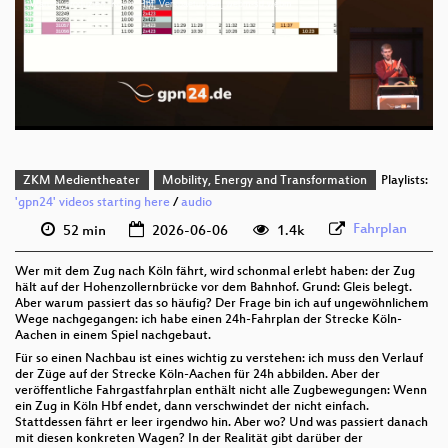
Warum_produziert_Koeln_Hbf_Verspaetungen_webm-sd.webm
deu 1080p (webm;codecs=av01)
deu 576p (mp4)
deu 576p (webm)
ZKM Medientheater
Mobility, Energy and Transformation
Playlists:
'gpn24' videos starting here
/
audio
Fahrplan
52 min
2026-06-06
1.4k
Wer mit dem Zug nach Köln fährt, wird schonmal erlebt haben: der Zug
hält auf der Hohenzollernbrücke vor dem Bahnhof. Grund: Gleis belegt.
Aber warum passiert das so häufig? Der Frage bin ich auf ungewöhnlichem
Wege nachgegangen: ich habe einen 24h-Fahrplan der Strecke Köln-
Aachen in einem Spiel nachgebaut.
Für so einen Nachbau ist eines wichtig zu verstehen: ich muss den Verlauf
der Züge auf der Strecke Köln-Aachen für 24h abbilden. Aber der
veröffentliche Fahrgastfahrplan enthält nicht alle Zugbewegungen: Wenn
ein Zug in Köln Hbf endet, dann verschwindet der nicht einfach.
Stattdessen fährt er leer irgendwo hin. Aber wo? Und was passiert danach
mit diesen konkreten Wagen? In der Realität gibt darüber der