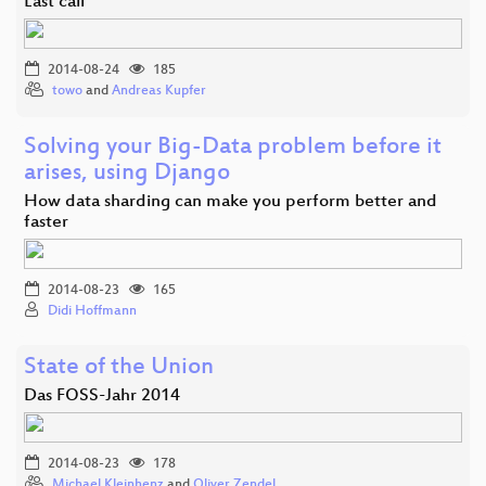
Last call
2014-08-24
185
towo
and
Andreas Kupfer
Solving your Big-Data problem before it
arises, using Django
How data sharding can make you perform better and
faster
2014-08-23
165
Didi Hoffmann
State of the Union
Das FOSS-Jahr 2014
2014-08-23
178
Michael Kleinhenz
and
Oliver Zendel