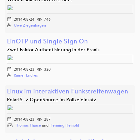
Warum soll ich LaTeX lernen?
2014-08-24
746
Uwe Ziegenhagen
LinOTP und Single Sign On
Zwei-Faktor Authentisierung in der Praxis
2014-08-23
320
Rainer Endres
Linux im interaktiven Funkstreifenwagen
PolarIS -> OpenSource im Polizeieinsatz
2014-08-23
287
Thomas Haase
and
Henning Heinold