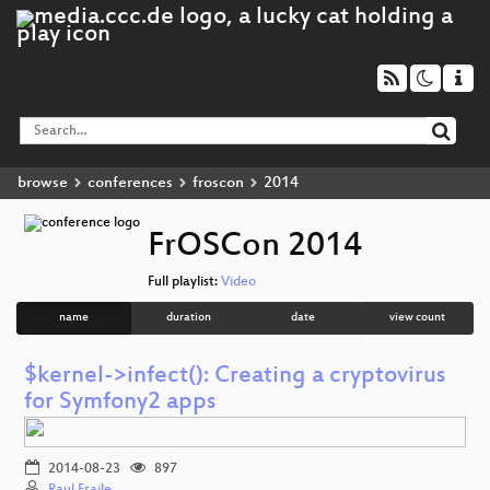
browse
conferences
froscon
2014
FrOSCon 2014
Full playlist:
Video
name
duration
date
view count
$kernel->infect(): Creating a cryptovirus
for Symfony2 apps
2014-08-23
897
Raul Fraile