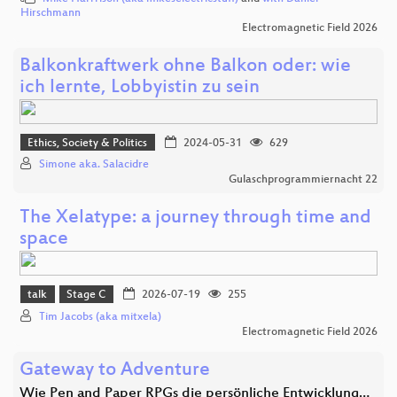
Hirschmann
Electromagnetic Field 2026
Balkonkraftwerk ohne Balkon oder: wie
ich lernte, Lobbyistin zu sein
Ethics, Society & Politics
2024-05-31
629
Simone aka. Salacidre
Gulaschprogrammiernacht 22
The Xelatype: a journey through time and
space
talk
Stage C
2026-07-19
255
Tim Jacobs (aka mitxela)
Electromagnetic Field 2026
Gateway to Adventure
Wie Pen and Paper RPGs die persönliche Entwicklung…