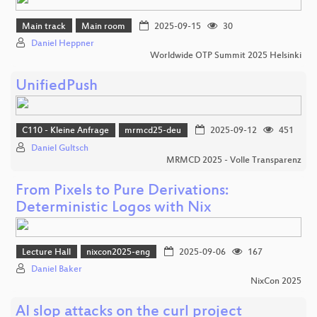
Main track
Main room
2025-09-15
30
Daniel Heppner
Worldwide OTP Summit 2025 Helsinki
UnifiedPush
C110 - Kleine Anfrage
mrmcd25-deu
2025-09-12
451
Daniel Gultsch
MRMCD 2025 - Volle Transparenz
From Pixels to Pure Derivations:
Deterministic Logos with Nix
Lecture Hall
nixcon2025-eng
2025-09-06
167
Daniel Baker
NixCon 2025
AI slop attacks on the curl project