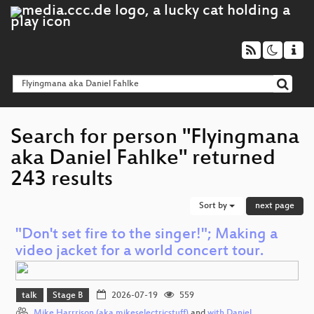
Search for person "Flyingmana
aka Daniel Fahlke" returned
243 results
Sort by
next page
"Don't set fire to the singer!"; Making a
video jacket for a world concert tour.
talk
Stage B
2026-07-19
559
Mike Harrrison (aka mikeselectricstuff)
and
with Daniel