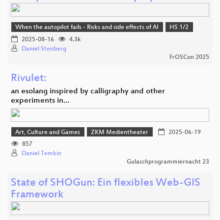
When the autopilot fails - Risks and side effects of AI
HS 1/2
2025-08-16
4.3k
Daniel Stenberg
FrOSCon 2025
Rivulet:
an esolang inspired by calligraphy and other
experiments in…
Art, Culture and Games
ZKM Medientheater
2025-06-19
857
Daniel Temkin
Gulaschprogrammiernacht 23
State of SHOGun: Ein flexibles Web-GIS
Framework