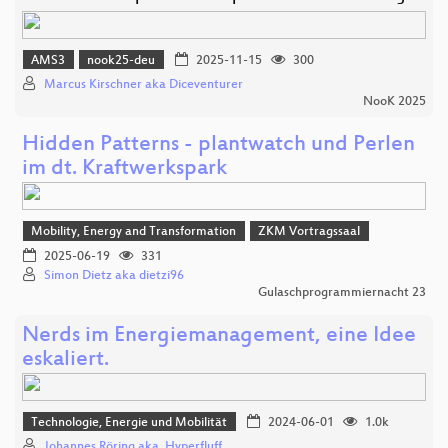
AMS3
nook25-deu
2025-11-15
300
Marcus Kirschner aka Diceventurer
NooK 2025
Hidden Patterns - plantwatch und Perlen
im dt. Kraftwerkspark
Mobility, Energy and Transformation
ZKM Vortragssaal
2025-06-19
331
Simon Dietz aka dietzi96
Gulaschprogrammiernacht 23
Nerds im Energiemanagement, eine Idee
eskaliert.
Technologie, Energie und Mobilität
2024-06-01
1.0k
Johannes Röring aka. Hyperfluff