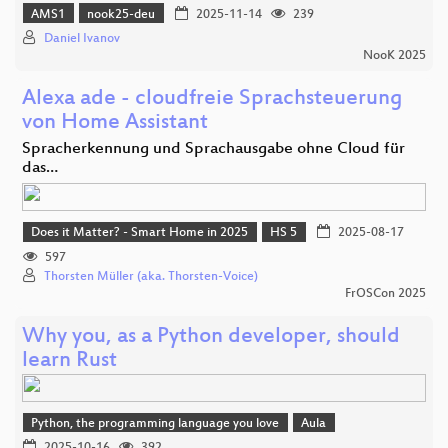
AMS1
nook25-deu
2025-11-14
239
Daniel Ivanov
NooK 2025
Alexa ade - cloudfreie Sprachsteuerung
von Home Assistant
Spracherkennung und Sprachausgabe ohne Cloud für
das…
Does it Matter? - Smart Home in 2025
HS 5
2025-08-17
597
Thorsten Müller (aka. Thorsten-Voice)
FrOSCon 2025
Why you, as a Python developer, should
learn Rust
Python, the programming language you love
Aula