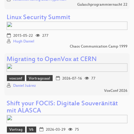
Gulaschprogrammiernacht 22
Linux Security Summit
2015-05-22
277
Hugh Daniel
Chaos Communication Camp 1999
Migrating to OpenVox at CERN
voxconf
Vortragssaal
2026-07-16
77
Daniel Juárez
VoxConf 2026
Shift your FOCIS: Digitale Souveränität
mit ALASCA
Vortrag
V6
2026-03-29
75