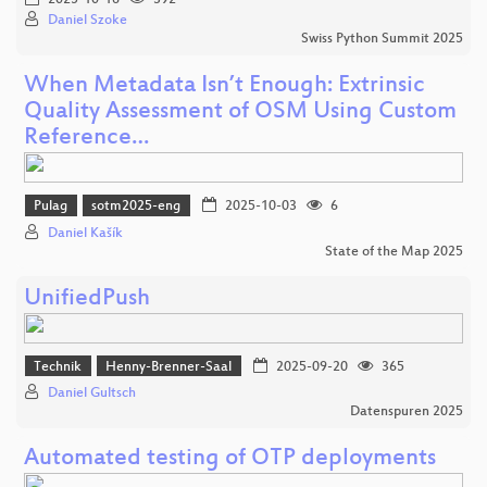
2025-10-16
392
Daniel Szoke
Swiss Python Summit 2025
When Metadata Isn’t Enough: Extrinsic
Quality Assessment of OSM Using Custom
Reference…
Pulag
sotm2025-eng
2025-10-03
6
Daniel Kašík
State of the Map 2025
UnifiedPush
Technik
Henny-Brenner-Saal
2025-09-20
365
Daniel Gultsch
Datenspuren 2025
Automated testing of OTP deployments