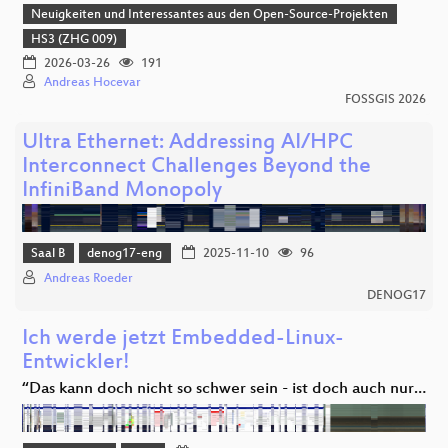
Neuigkeiten und Interessantes aus den Open-Source-Projekten
HS3 (ZHG 009)
2026-03-26
191
Andreas Hocevar
FOSSGIS 2026
Ultra Ethernet: Addressing AI/HPC
Interconnect Challenges Beyond the
InfiniBand Monopoly
Saal B
denog17-eng
2025-11-10
96
Andreas Roeder
DENOG17
Ich werde jetzt Embedded-Linux-
Entwickler!
“Das kann doch nicht so schwer sein - ist doch auch nur…