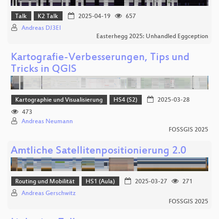
Talk
K2 Talk
2025-04-19
657
Andreas DJ3EI
Easterhegg 2025: Unhandled Eggception
Kartografie-Verbesserungen, Tips und
Tricks in QGIS
Kartographie und Visualisierung
HS4 (S2)
2025-03-28
473
Andreas Neumann
FOSSGIS 2025
Amtliche Satellitenpositionierung 2.0
Routing und Mobilität
HS1 (Aula)
2025-03-27
271
Andreas Gerschwitz
FOSSGIS 2025