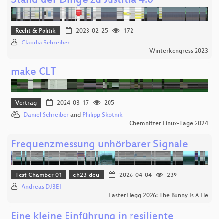
Stand der Dinge zu Justitia 4.0
Recht & Politik
2023-02-25
172
Claudia Schreiber
Winterkongress 2023
make CLT
Vortrag
2024-03-17
205
Daniel Schreiber
and
Philipp Skotnik
Chemnitzer Linux-Tage 2024
Frequenzmessung unhörbarer Signale
Test Chamber 01
eh23-deu
2026-04-04
239
Andreas DJ3EI
EasterHegg 2026: The Bunny Is A Lie
Eine kleine Einführung in resiliente