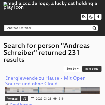
Search for person "Andreas
Schreiber" returned 231
results
Sort by
next page
Energiewende zu Hause - Mit Open
Source und ohne Cloud
Vortrag
V2
2025-03-23
519
Daniel Schreiber