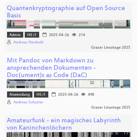
Quantenkryptographie auf Open Source
Basis
Admin
HS i1
2025-04-26
214
Andreas Neuhold
Grazer Linuxtage 2025
Mit Pandoc von Markdown zu
ansprechenden Dokumenten -
Doc(ument)s as Code (DaC)
Anwendung
HS i1
2025-04-26
498
Andreas Schuster
Grazer Linuxtage 2025
Amateurfunk - ein magisches Labyrinth
von Kaninchenlöchern