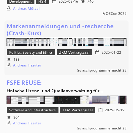
Development
HS 4
2025-08-16
740
Andreas Mützel
FrOSCon 2025
Markenanmeldungen und -recherche
(Crash-Kurs)
Politics, Society and Ethics
ZKM Vortragssaal
2025-06-22
199
Andreas Haerter
Gulaschprogrammiernacht 23
FSFE REUSE:
Einfache Lizenz- und Quellenverwaltung für…
Software and Infrastructure
ZKM Vortragssaal
2025-06-19
204
Andreas Haerter
Gulaschprogrammiernacht 23