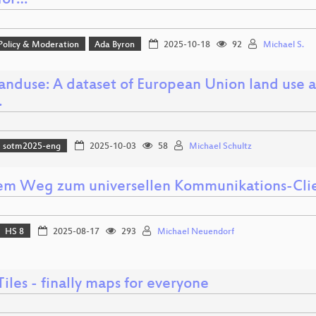
for…
 Policy & Moderation
Ada Byron
2025-10-18
92
Michael S.
nduse: A dataset of European Union land use a
…
sotm2025-eng
2025-10-03
58
Michael Schultz
em Weg zum universellen Kommunikations-Cli
HS 8
2025-08-17
293
Michael Neuendorf
iles - finally maps for everyone