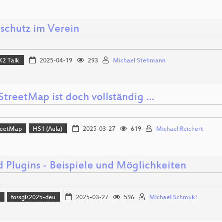
schutz im Verein
K2 Talk
2025-04-19
293
Michael Stehmann
treetMap ist doch vollständig …
reetMap
HS1 (Aula)
2025-03-27
619
Michael Reichert
d Plugins - Beispiele und Möglichkeiten
)
fossgis2025-deu
2025-03-27
596
Michael Schmuki