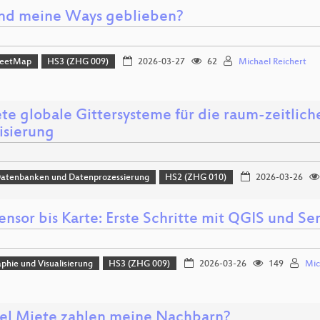
nd meine Ways geblieben?
reetMap
HS3 (ZHG 009)
2026-03-27
62
Michael Reichert
ete globale Gittersysteme für die raum-zeitlic
isierung
Datenbanken und Datenprozessierung
HS2 (ZHG 010)
2026-03-26
ensor bis Karte: Erste Schritte mit QGIS und Se
phie und Visualisierung
HS3 (ZHG 009)
2026-03-26
149
Mic
el Miete zahlen meine Nachbarn?