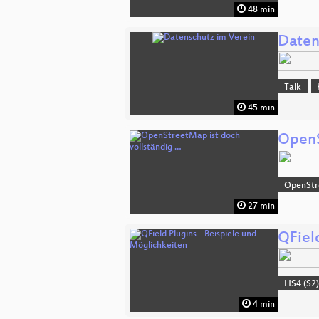
48 min
Daten
Talk
45 min
OpenS
OpenSt
27 min
QFiel
HS4 (S2
4 min