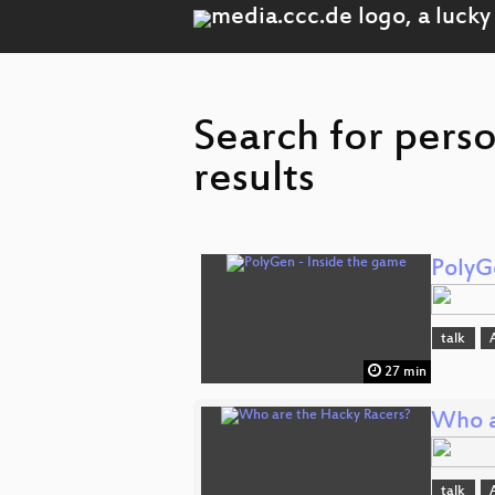
Search for pers
results
PolyG
talk
27 min
Who a
talk