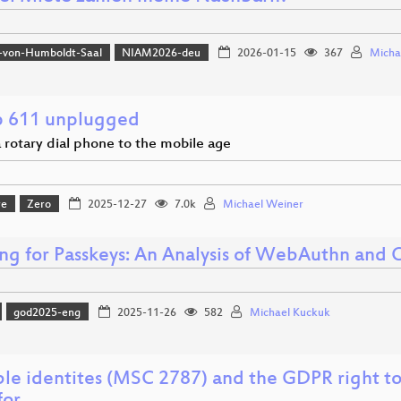
-von-Humboldt-Saal
NIAM2026-deu
2026-01-15
367
Micha
 611 unplugged
 rotary dial phone to the mobile age
re
Zero
2025-12-27
7.0k
Michael Weiner
ing for Passkeys: An Analysis of WebAuthn and
god2025-eng
2025-11-26
582
Michael Kuckuk
le identites (MSC 2787) and the GDPR right to 