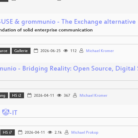
USE & grommunio - The Exchange alternative
ndation of solid enterprise communication
urce
Gallerie
2026-06-25
112
Michael Kromer
unio - Bridging Reality: Open Source, Digital
ung
HS i2
2026-04-11
367
Michael Kromer
 🤡-IT
HS i7
2026-04-11
2.1k
Michael Prokop