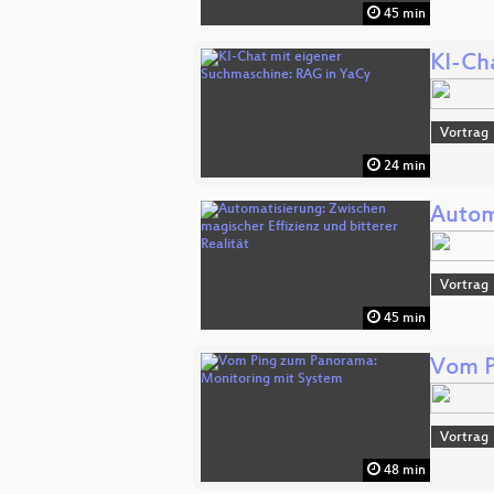
45 min
KI-Ch
Vortrag
24 min
Autom
Vortrag
45 min
Vom P
Vortrag
48 min