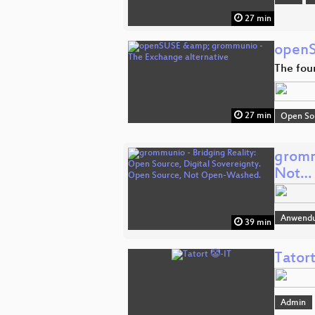
27 min
openS
The fou
27 min
Open So
gromm
Not…
Anwend
39 min
Tatort
Admin