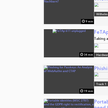
Wilhelm
9 min
FeTAp
Taking a
34 min
Hardwa
Phish
Track 1
19 min
Portab