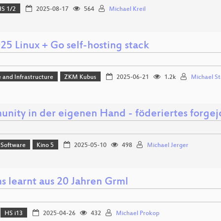
S 1/2
2025-08-17
564
Michael Kreil
25 Linux + Go self-hosting stack
 and Infrastructure
ZKM Kubus
2025-06-21
1.2k
Michael St
nity in der eigenen Hand - föderiertes forgej
 Software
Kino 5
2025-05-10
498
Michael Jerger
s learnt aus 20 Jahren Grml
HS i13
2025-04-26
432
Michael Prokop