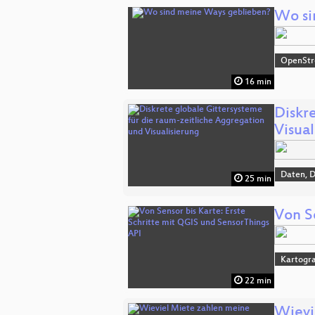
Wo si
OpenSt
16 min
Diskr
Visual
Daten, 
25 min
Von S
Kartogra
22 min
Wievi