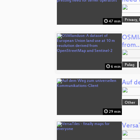
need 
Privacy,
47 min
OSMla
from
Pulag
6 min
Auf d
Other
29 min
VersaT