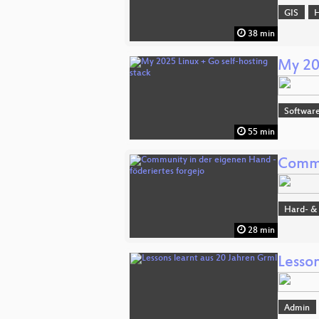
GIS
H
38 min
My 20
Software
55 min
Commu
Hard- &
28 min
Lesson
Admin