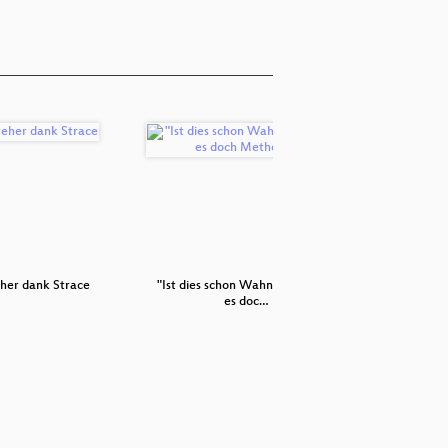
her dank Strace
"Ist dies schon Wahnsinn, so hat
Ardui
es doc…