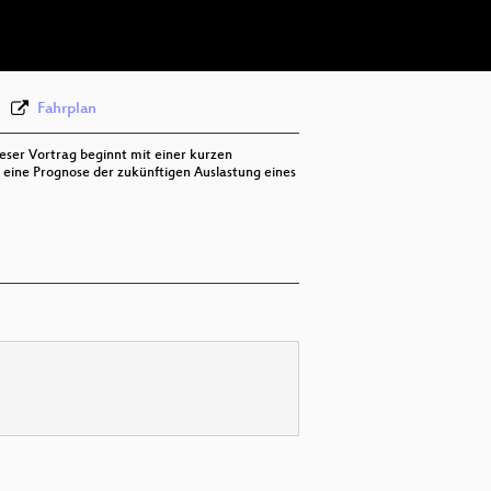
Fahrplan
ieser Vortrag beginnt mit einer kurzen
t eine Prognose der zukünftigen Auslastung eines