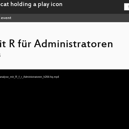
event
t R für Administratoren
s
nanalyse_mit_R_f_r_Administratoren_h264-hq.mp4