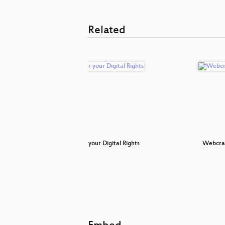
Related
f Code
Fight for your Digital Rights
Webcra