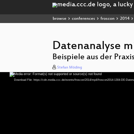
browse
conferences
froscon
2014
Datenanalyse mi
Beispiele aus der Praxi
Stefan Möding
Media error: Format(s) not supported or source(s) not found
Video
Player
Download File: https://cdn.media.ccc.de/events/froscon/2014/mp4/froscon2014-1304-DE-Date