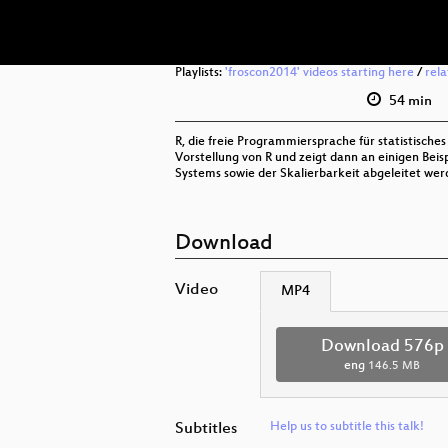
Playlists:
'froscon2014' videos starting here
/
rel
54 min
R, die freie Programmiersprache für statistische
Vorstellung von R und zeigt dann an einigen Beis
Systems sowie der Skalierbarkeit abgeleitet wer
Download
Video
MP4
Download 576p
eng
146.5 MB
Subtitles
Help us to subtitle this talk!