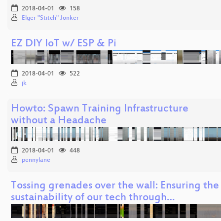
2018-04-01
158
Elger "Stitch" Jonker
EZ DIY IoT w/ ESP & Pi
2018-04-01
522
jk
Howto: Spawn Training Infrastructure
without a Headache
2018-04-01
448
pennylane
Tossing grenades over the wall: Ensuring the
sustainability of our tech through…