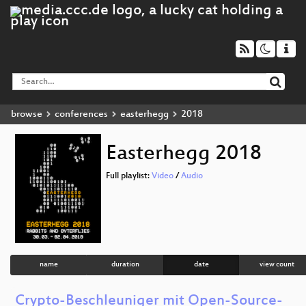
browse
conferences
easterhegg
2018
Easterhegg 2018
Full playlist:
Video
/
Audio
name
duration
date
view count
Crypto-Beschleuniger mit Open-Source-