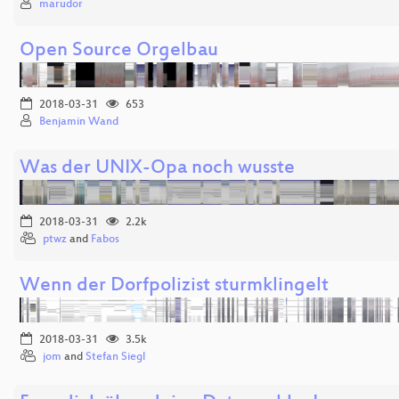
marudor
Open Source Orgelbau
2018-03-31
653
Benjamin Wand
Was der UNIX-Opa noch wusste
2018-03-31
2.2k
ptwz
and
Fabos
Wenn der Dorfpolizist sturmklingelt
2018-03-31
3.5k
jom
and
Stefan Siegl