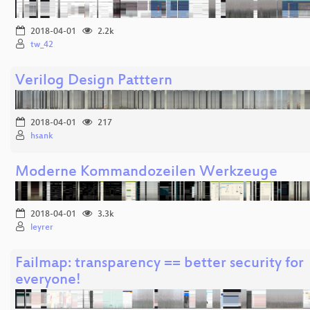
2018-04-01
2.2k
tw_42
Verilog Design Patttern
2018-04-01
217
hsank
Moderne Kommandozeilen Werkzeuge
2018-04-01
3.3k
leyrer
Failmap: transparency == better security for
everyone!