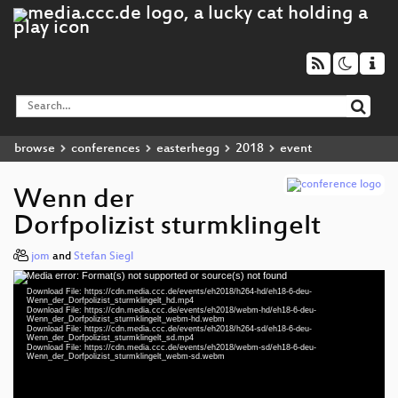
browse
conferences
easterhegg
2018
event
Wenn der
Dorfpolizist sturmklingelt
jom
and
Stefan Siegl
Media error: Format(s) not supported or source(s) not found
Video
Download File: https://cdn.media.ccc.de/events/eh2018/h264-hd/eh18-6-deu-
Player
Wenn_der_Dorfpolizist_sturmklingelt_hd.mp4
Download File: https://cdn.media.ccc.de/events/eh2018/webm-hd/eh18-6-deu-
Wenn_der_Dorfpolizist_sturmklingelt_webm-hd.webm
Download File: https://cdn.media.ccc.de/events/eh2018/h264-sd/eh18-6-deu-
Wenn_der_Dorfpolizist_sturmklingelt_sd.mp4
Download File: https://cdn.media.ccc.de/events/eh2018/webm-sd/eh18-6-deu-
deu 1080p (mp4)
Wenn_der_Dorfpolizist_sturmklingelt_webm-sd.webm
deu 1080p (webm)