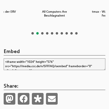
h & der ERV
All Computers Are
tmux - Waru
Beschlagnahmt
Fens
Embed
Share: