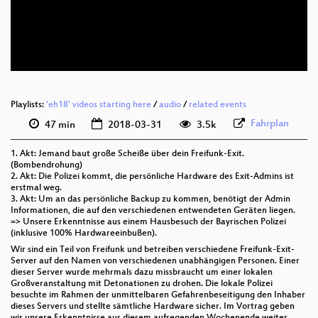
deu 576p (mp4)
deu 576p (webm)
Playlists:
'eh18' videos starting here
/
audio
/
related events
Fahrplan
47 min
2018-03-31
3.5k
1. Akt: Jemand baut große Scheiße über dein Freifunk-Exit.
(Bombendrohung)
2. Akt: Die Polizei kommt, die persönliche Hardware des Exit-Admins ist
erstmal weg.
3. Akt: Um an das persönliche Backup zu kommen, benötigt der Admin
Informationen, die auf den verschiedenen entwendeten Geräten liegen.
=> Unsere Erkenntnisse aus einem Hausbesuch der Bayrischen Polizei
(inklusive 100% Hardwareeinbußen).
Wir sind ein Teil von Freifunk und betreiben verschiedene Freifunk-Exit-
Server auf den Namen von verschiedenen unabhängigen Personen. Einer
dieser Server wurde mehrmals dazu missbraucht um einer lokalen
Großveranstaltung mit Detonationen zu drohen. Die lokale Polizei
besuchte im Rahmen der unmittelbaren Gefahrenbeseitigung den Inhaber
dieses Servers und stellte sämtliche Hardware sicher. Im Vortrag geben