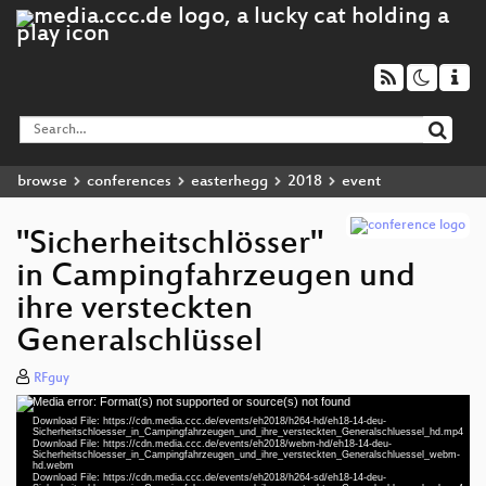
browse
conferences
easterhegg
2018
event
"Sicherheitschlösser"
in Campingfahrzeugen und
ihre versteckten
Generalschlüssel
RFguy
Media error: Format(s) not supported or source(s) not found
Video
Download File: https://cdn.media.ccc.de/events/eh2018/h264-hd/eh18-14-deu-
Player
Sicherheitschloesser_in_Campingfahrzeugen_und_ihre_versteckten_Generalschluessel_hd.mp4
Download File: https://cdn.media.ccc.de/events/eh2018/webm-hd/eh18-14-deu-
Sicherheitschloesser_in_Campingfahrzeugen_und_ihre_versteckten_Generalschluessel_webm-
hd.webm
Download File: https://cdn.media.ccc.de/events/eh2018/h264-sd/eh18-14-deu-