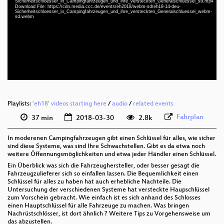
Sicherheitschloesser_in_Campingfahrzeugen_und_ihre_versteckten_Generalschluessel_sd.mp4
deu 1080p (mp4)
Download File: https://cdn.media.ccc.de/events/eh2018/webm-sd/eh18-14-deu-
Sicherheitschloesser_in_Campingfahrzeugen_und_ihre_versteckten_Generalschluessel_webm-
sd.webm
deu 1080p (webm)
deu 576p (mp4)
deu 576p (webm)
None
deu
Playlists:
'eh18' videos starting here
/
audio
/
related events
Fahrplan
37 min
2018-03-30
2.8k
In moderenen Campingfahrzeugen gibt einen Schlüssel für alles, wie sicher
sind diese Systeme, was sind Ihre Schwachstellen. Gibt es da etwa noch
weitere Öffennungsmöglichkeiten und etwa jeder Händler einen Schlüssel.
Ein Überblick was sich die Fahrzeughersteller, oder besser gesagt die
Fahrzeugzulieferer sich so einfallen lassen. Die Bequemlichkeit einen
Schlüssel für alles zu haben hat auch erhebliche Nachteile. Die
Untersuchung der verschiedenen Systeme hat versteckte Haupschlüssel
zum Vorschein gebracht. Wie einfach ist es sich anhand des Schlosses
einen Hauptschlüssel für alle Fahrzeuge zu machen. Was bringen
Nachrüstschlösser, ist dort ähnlich ? Weitere Tips zu Vorgehensweise um
das abzustellen.