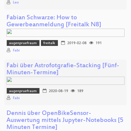
Leo
Fabian Schwarze: How to
Gewerbeanmeldung [Freitalk N8]
augenpruefraum
freitalk
2019-02-08
191
Fabi
Fabi über Astrofotgrafie-Stacking [Fünf-
Minuten-Termine]
augenpruefraum
2020-08-19
189
Fabi
Dennis über OpenBikeSensor-
Auswertung mittels Jupyter-Notebooks [5
Minuten Termine]