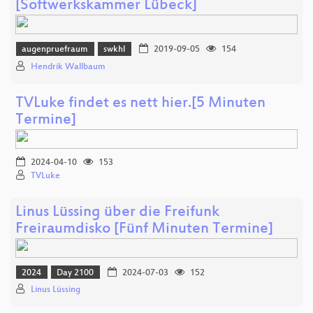
[Softwerkskammer Lübeck]
augenpruefraum
swkhl
2019-09-05
154
Hendrik Wallbaum
TVLuke findet es nett hier.[5 Minuten
Termine]
2024-04-10
153
TVLuke
Linus Lüssing über die Freifunk
Freiraumdisko [Fünf Minuten Termine]
2024
Day 2100
2024-07-03
152
Linus Lüssing