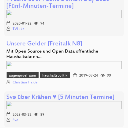
[Fünf-Minuten-Termine]
2020-01-22
94
TVLuke
Unsere Gelder [Freitalk N8]
Mit Open Source und Open Data öffentliche
Haushaltsdaten…
augenpruefraum
haushaltspolitik
2019-09-24
90
Christian Haider
Svø über Krähen ♥ [5 Minuten Termine]
2023-03-22
89
Svø