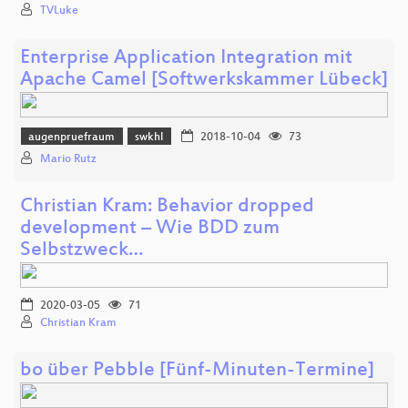
TVLuke
Enterprise Application Integration mit
Apache Camel [Softwerkskammer Lübeck]
augenpruefraum
swkhl
2018-10-04
73
Mario Rutz
Christian Kram: Behavior dropped
development – Wie BDD zum
Selbstzweck…
2020-03-05
71
Christian Kram
bo über Pebble [Fünf-Minuten-Termine]