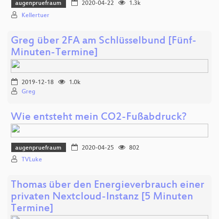
augenpruefraum
2020-04-22
1.3k
Kellertuer
Greg über 2FA am Schlüsselbund [Fünf-
Minuten-Termine]
2019-12-18
1.0k
Greg
Wie entsteht mein CO2-Fußabdruck?
augenpruefraum
2020-04-25
802
TVLuke
Thomas über den Energieverbrauch einer
privaten Nextcloud-Instanz [5 Minuten
Termine]