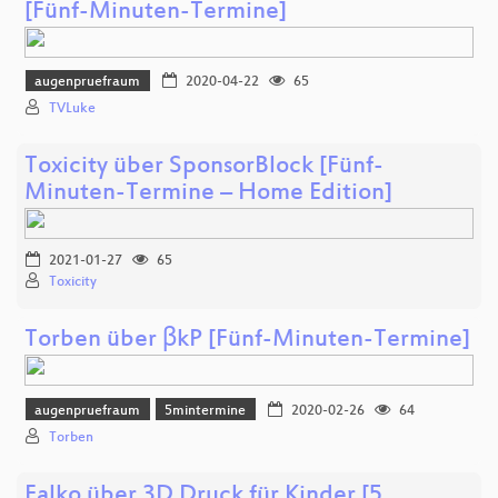
[Fünf-Minuten-Termine]
augenpruefraum
2020-04-22
65
TVLuke
Toxicity über SponsorBlock [Fünf-
Minuten-Termine – Home Edition]
2021-01-27
65
Toxicity
Torben über βkP [Fünf-Minuten-Termine]
augenpruefraum
5mintermine
2020-02-26
64
Torben
Falko über 3D Druck für Kinder [5