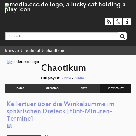
browse
regional
chaotikum
Chaotikum
Full playlist:
Video
/
Audio
name
duration
date
view count
Kellertuer über die Winkelsumme im
sphärischen Dreieck [Fünf-Minuten-
Termine]