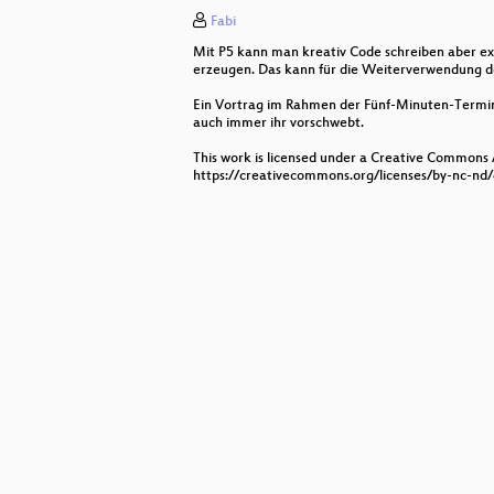
Fabi
Scammo über Pretty Good Proposa
Mit P5 kann man kreativ Code schreiben aber ex
Malte über das Logo der NooK 20
erzeugen. Das kann für die Weiterverwendung de
Ein Vortrag im Rahmen der Fünf-Minuten-Termine. 
Philipp über FoodCoops [5 Minut
auch immer ihr vorschwebt.
Neocturne über MinedMap [5 Min
This work is licensed under a Creative Commons
https://creativecommons.org/licenses/by-nc-nd/
Tuuli über das Hosentaschen-Rabbi
Thomas über den Energieverbrauch
Fabi über kreatives Coden mit P5
TVLuke: Baumbilanzen befreien [Fr
Fiona über End-To-End Arguments
Johannes Thorn über doctToolSchai
Svø über Krähen ♥ [5 Minuten Ter