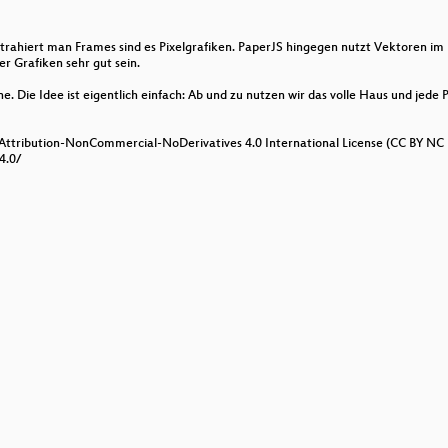
l [5 Minuten Termine auf dem CCCamp23]
trahiert man Frames sind es Pixelgrafiken. PaperJS hingegen nutzt Vektoren i
23 [5 Minuten Termine auf dem CCCamp23]
r Grafiken sehr gut sein.
Die Idee ist eigentlich einfach: Ab und zu nutzen wir das volle Haus und jede P
en Termine auf dem CCCamp23]
uten Termine auf dem CCCamp23]
 Attribution-NonCommercial-NoDerivatives 4.0 International License (CC BY NC 
4.0/
thole [5 Minuten Termine] [5 Minuten Termine]
 einer privaten Nextcloud-Instanz [5 Minuten Termine]
 und ChatGPT [5 Minuten Termine]
eiTalk N8]
 im Systemdesign [5 Minuten Termine]
n - Schnell erklärt aber mächtig [5 Minuten Termine]
mine]