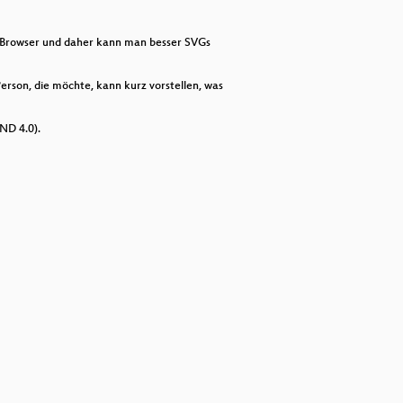
decrease
volume.
m Browser und daher kann man besser SVGs
erson, die möchte, kann kurz vorstellen, was
ND 4.0).