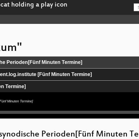
ikum"
he Perioden[Fünf Minuten Termine]
nt.log.institute [Fünf Minuten Termine]
ten Termine]
o AG [FreiTalk N8]
Fünf Minuten Termine]
mine auf dem CCCamp23]
ermine auf dem CCCamp23]
 synodische Perioden[Fünf Minuten T
5 Minuten Termine auf dem CCCamp23]