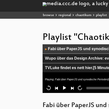
browse
regional
chaotikum
playlist
Playlist "Chaot
Audio
Fabi über PaperJS und synodisc
▶
Player
Wupo über das Design Archive: eve
TVLuke findet es nett hier.[5 Minu
Malte, TVLuke: Die Arbeit der Vide
Playing:
Fabi über PaperJS und synodische Perioden[
Leo über LuxMux [5 Minuten Ter
Liz über WireGuard [5 Minuten T
Fabi über PaperJS und
Falko über 3D Druck für Kinder [