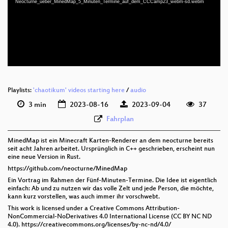
Neocturne_ueber_MinedMap_5_Minuten_Termine_auf_dem_CCCamp23_webm-sd.webm
deu 1080p (webm)
deu 576p (mp4)
deu 576p (webm)
Playlists:
'chaotikum' videos starting here
/
audio
3 min
2023-08-16
2023-09-04
37
Fahrplan
MinedMap ist ein Minecraft Karten-Renderer an dem neocturne bereits
seit acht Jahren arbeitet. Ursprünglich in C++ geschrieben, erscheint nun
eine neue Version in Rust.
https://github.com/neocturne/MinedMap
Ein Vortrag im Rahmen der Fünf-Minuten-Termine. Die Idee ist eigentlich
einfach: Ab und zu nutzen wir das volle Zelt und jede Person, die möchte,
kann kurz vorstellen, was auch immer ihr vorschwebt.
This work is licensed under a Creative Commons Attribution-
NonCommercial-NoDerivatives 4.0 International License (CC BY NC ND
4.0). https://creativecommons.org/licenses/by-nc-nd/4.0/