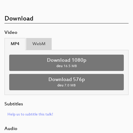
Download
Video
MP4
WebM
Download 1080p
deu
16.5 MB
Download 576p
deu
7.0 MB
Subtitles
Help us to subtitle this talk!
Audio