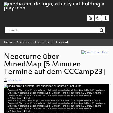
browse
regional
chaotikum
event
Neocturne über
MinedMap [5 Minuten
Termine auf dem CCCamp23]
neocturne
Media error: Format(s) not supported or source(s) not found
Video
Download File: https://cdn.media.ccc.de/contributors/luebeck/chaotikum/h264-hd/chaotikum-
Player
1463-deu-Neocturne_ueber_MinedMap_5_Minuten_Termine_auf_dem_CCCamp23_hd.mp4
Download File: https://cdn.media.ccc.de/contributors/luebeck/chaotikum/webm-
hd/chaotikum-1463-deu-
Neocturne_ueber_MinedMap_5_Minuten_Termine_auf_dem_CCCamp23_webm-hd.webm
Download File: https://cdn.media.ccc.de/contributors/luebeck/chaotikum/h264-sd/chaotikum-
1463-deu-Neocturne_ueber_MinedMap_5_Minuten_Termine_auf_dem_CCCamp23_sd.mp4
deu 1080p (mp4)
Download File: https://cdn.media.ccc.de/contributors/luebeck/chaotikum/webm-
sd/chaotikum-1463-deu-