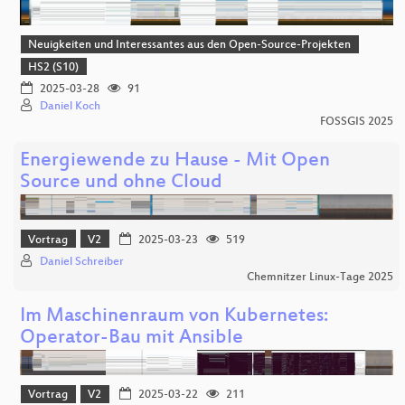
Neuigkeiten und Interessantes aus den Open-Source-Projekten
HS2 (S10)
2025-03-28
91
Daniel Koch
FOSSGIS 2025
Energiewende zu Hause - Mit Open
Source und ohne Cloud
Vortrag
V2
2025-03-23
519
Daniel Schreiber
Chemnitzer Linux-Tage 2025
Im Maschinenraum von Kubernetes:
Operator-Bau mit Ansible
Vortrag
V2
2025-03-22
211