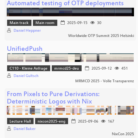
Automated testing of OTP deployments
Main track
Main room
2025-09-15
30
Daniel Heppner
Worldwide OTP Summit 2025 Helsinki
UnifiedPush
C110 - Kleine Anfrage
mrmcd25-deu
2025-09-12
451
Daniel Gultsch
MRMCD 2025 - Volle Transparenz
From Pixels to Pure Derivations:
Deterministic Logos with Nix
Lecture Hall
nixcon2025-eng
2025-09-06
167
Daniel Baker
NixCon 2025