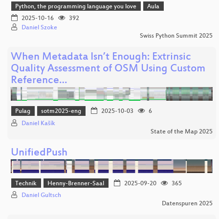
Python, the programming language you love
Aula
2025-10-16
392
Daniel Szoke
Swiss Python Summit 2025
When Metadata Isn’t Enough: Extrinsic
Quality Assessment of OSM Using Custom
Reference…
Pulag
sotm2025-eng
2025-10-03
6
Daniel Kašík
State of the Map 2025
UnifiedPush
Technik
Henny-Brenner-Saal
2025-09-20
365
Daniel Gultsch
Datenspuren 2025