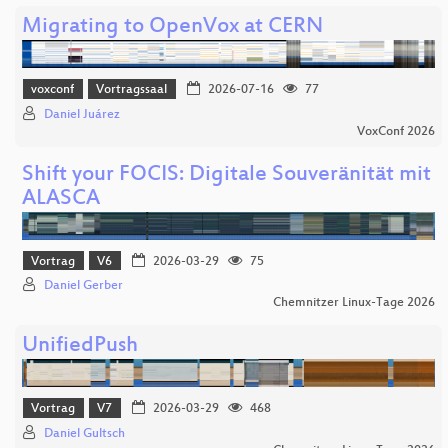
Migrating to OpenVox at CERN
voxconf
Vortragssaal
2026-07-16
77
Daniel Juárez
VoxConf 2026
Shift your FOCIS: Digitale Souveränität mit
ALASCA
Vortrag
V6
2026-03-29
75
Daniel Gerber
Chemnitzer Linux-Tage 2026
UnifiedPush
Vortrag
V7
2026-03-29
468
Daniel Gultsch