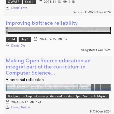
OWASP
Saal 1
2024-11-13
1.1k
Daniel Fett
German OWASP Day 2024
Improving bpftrace reliability
2024
Day 1
2024-09-25
32
Daniel Xu
All Systems Go! 2024
Making Open Source education an
integral part of the curriculum in
Computer Science…
A personal reflection
Bridging the Gap between politics and reality - Open Source Lobbying
2024-08-17
124
Daniel Kulesz
FrOSCon 2024