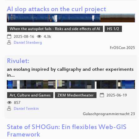
AI slop attacks on the curl project
When the autopilot fails - Risks and side effects of AI
HS 1/2
2025-08-16
4.3k
Daniel Stenberg
FrOSCon 2025
Rivulet:
an esolang inspired by calligraphy and other experiments
in…
Art, Culture and Games
ZKM Medientheater
2025-06-19
857
Daniel Temkin
Gulaschprogrammiernacht 23
State of SHOGun: Ein flexibles Web-GIS
Framework