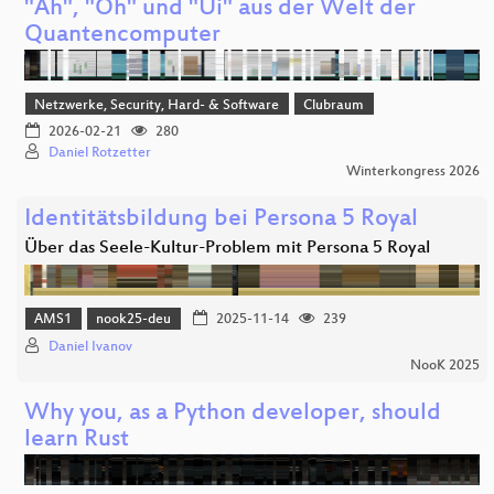
"Ah", "Oh" und "Ui" aus der Welt der
Quantencomputer
Netzwerke, Security, Hard- & Software
Clubraum
2026-02-21
280
Daniel Rotzetter
Winterkongress 2026
Identitätsbildung bei Persona 5 Royal
Über das Seele-Kultur-Problem mit Persona 5 Royal
AMS1
nook25-deu
2025-11-14
239
Daniel Ivanov
NooK 2025
Why you, as a Python developer, should
learn Rust