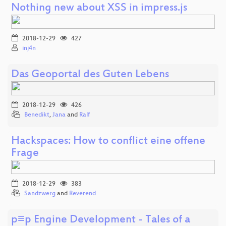
Nothing new about XSS in impress.js
2018-12-29
427
inj4n
Das Geoportal des Guten Lebens
2018-12-29
426
Benedikt
,
Jana
and
Ralf
Hackspaces: How to conflict eine offene
Frage
2018-12-29
383
Sandzwerg
and
Reverend
p≡p Engine Development - Tales of a