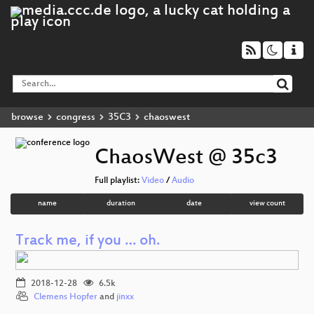
browse
congress
35C3
chaoswest
ChaosWest @ 35c3
Full playlist:
Video
/
Audio
name
duration
date
view count
Track me, if you … oh.
2018-12-28
6.5k
Clemens Hopfer
and
jinxx