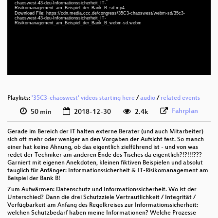
chaoswest-43-deu-Informationssicherheit_IT-
deu 1080p (mp4)
Risikomanagement_am_Beispiel_der_Bank_B_sd.mp4
Download File: https://cdn.media.ccc.de/congress/35C3-chaoswest/webm-sd/35c3-
deu 1080p (webm)
chaoswest-43-deu-Informationssicherheit_IT-
Risikomanagement_am_Beispiel_der_Bank_B_webm-sd.webm
deu 576p (mp4)
deu 576p (webm)
None
deu (todo)
Playlists:
'35C3-chaoswest' videos starting here
/
audio
/
related events
Fahrplan
50 min
2018-12-30
2.4k
Gerade im Bereich der IT halten externe Berater (und auch Mitarbeiter)
sich oft mehr oder weniger an den Vorgaben der Aufsicht fest. So manch
einer hat keine Ahnung, ob das eigentlich zielführend ist - und von was
redet der Techniker am anderen Ende des Tisches da eigentlich?!?!!!???
Garniert mit eigenen Anekdoten, kleinen fiktiven Beispielen und absolut
tauglich für Anfänger: Informationssicherheit & IT-Risikomanagement am
Beispiel der Bank B!
Zum Aufwärmen: Datenschutz und Informationssicherheit. Wo ist der
Unterschied? Dann die drei Schutzziele Vertrautlichkeit / Integrität /
Verfügbarkeit am Anfang des Regelkreises zur Informationssicherheit:
welchen Schutzbedarf haben meine Informationen? Welche Prozesse