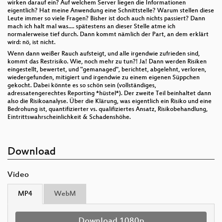
wirken darauf ein? Auf welchem Server liegen die Informationen
eigentlich? Hat meine Anwendung eine Schnittstelle? Warum stellen diese
Leute immer so viele Fragen? Bisher ist doch auch nichts passiert? Dann
mach ich halt mal was.... spätestens an dieser Stelle atme ich
normalerweise tief durch. Dann kommt nämlich der Part, an dem erklärt
wird: nö, ist nicht.
Wenn dann weißer Rauch aufsteigt, und alle irgendwie zufrieden sind,
kommt das Restrisiko. Wie, noch mehr zu tun?! Ja! Dann werden Risiken
eingestellt, bewertet, und "gemanaged", berichtet, abgelehnt, verloren,
wiedergefunden, mitigiert und irgendwie zu einem eigenen Süppchen
gekocht. Dabei könnte es so schön sein (vollständiges,
adressatengerechtes Reporting *hüstel*). Der zweite Teil beinhaltet dann
also die Risikoanalyse. Über die Klärung, was eigentlich ein Risiko und eine
Bedrohung ist, quantifizierter vs. qualifiziertes Ansatz, Risikobehandlung,
Eintrittswahrscheinlichkeit & Schadenshöhe.
Download
Video
MP4
WebM
Download 1080p