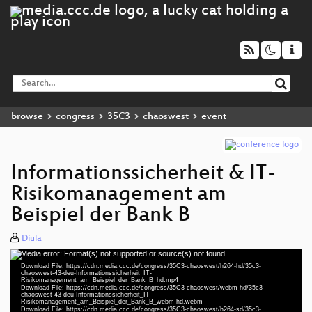
browse
congress
35C3
chaoswest
event
Informationssicherheit & IT-
Risikomanagement am
Beispiel der Bank B
Diula
Media error: Format(s) not supported or source(s) not found
Video
Download File: https://cdn.media.ccc.de/congress/35C3-chaoswest/h264-hd/35c3-
Player
chaoswest-43-deu-Informationssicherheit_IT-
Risikomanagement_am_Beispiel_der_Bank_B_hd.mp4
Download File: https://cdn.media.ccc.de/congress/35C3-chaoswest/webm-hd/35c3-
chaoswest-43-deu-Informationssicherheit_IT-
Risikomanagement_am_Beispiel_der_Bank_B_webm-hd.webm
Download File: https://cdn.media.ccc.de/congress/35C3-chaoswest/h264-sd/35c3-