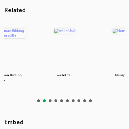
Related
e man Bildung
wallet.fail
Neuspre
dig…
Embed