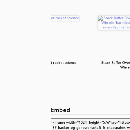
ken!
It's not rocket science
Stack Buffer Over
Wie e
Embed