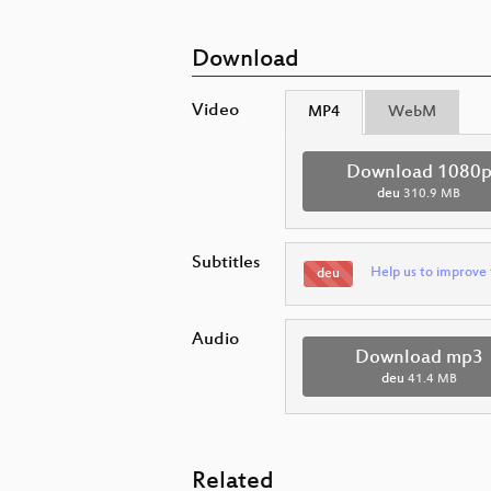
Download
Video
MP4
WebM
Download 1080
deu
310.9 MB
Subtitles
Help us to improve 
deu
Audio
Download mp3
deu
41.4 MB
Related