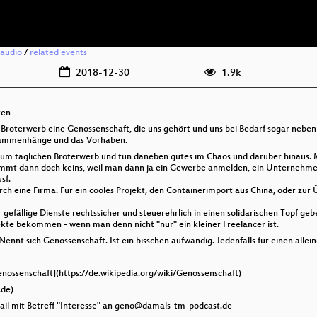
audio
/
related events
2018-12-30
1.9k
ten
Broterwerb eine Genossenschaft, die uns gehört und uns bei Bedarf sogar nebenbei
Zusammenhänge und das Vorhaben.
ob zum täglichen Broterwerb und tun daneben gutes im Chaos und darüber hinau
mt dann doch keins, weil man dann ja ein Gewerbe anmelden, ein Unternehm
sf.
h eine Firma. Für ein cooles Projekt, den Containerimport aus China, oder zur
efällige Dienste rechtssicher und steuerehrlich in einen solidarischen Topf geb
te bekommen - wenn man denn nicht "nur" ein kleiner Freelancer ist.
 Nennt sich Genossenschaft. Ist ein bisschen aufwändig. Jedenfalls für einen allei
enossenschaft](https://de.wikipedia.org/wiki/Genossenschaft)
.de)
Mail mit Betreff "Interesse" an geno@damals-tm-podcast.de