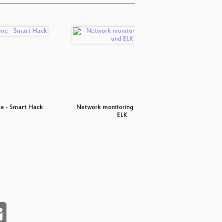
e - Smart Hack
Network monitoring via SSH und
Wertschät
ELK