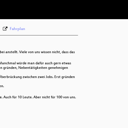
deu 576p (webm)
None
deu (todo)
Fahrplan
 anstellt. Viele von uns wissen nicht, dass das
s. Manchmal würde man dafür auch gern etwas
en gründen, Nebentätigkeiten genehmigen
 Überbrückung zwischen zwei Jobs. Erst gründen
en.
ne. Auch für 10 Leute. Aber nicht für 100 von uns.