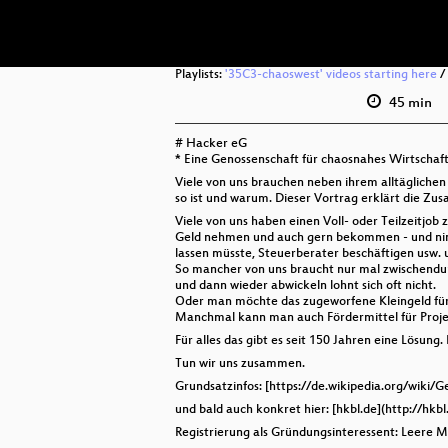
Playlists:
'35C3-chaoswest' videos starting here
/
45 min
# Hacker eG
* Eine Genossenschaft für chaosnahes Wirtschaf
Viele von uns brauchen neben ihrem alltäglichen 
so ist und warum. Dieser Vortrag erklärt die 
Viele von uns haben einen Voll- oder Teilzeitj
Geld nehmen und auch gern bekommen - und nim
lassen müsste, Steuerberater beschäftigen usw. u
So mancher von uns braucht nur mal zwischendurc
und dann wieder abwickeln lohnt sich oft nicht.
Oder man möchte das zugeworfene Kleingeld für g
Manchmal kann man auch Fördermittel für Projek
Für alles das gibt es seit 150 Jahren eine Lösung.
Tun wir uns zusammen.
Grundsatzinfos: [https://de.wikipedia.org/wiki/G
und bald auch konkret hier: [hkbl.de](http://hkbl
Registrierung als Gründungsinteressent: Leere 