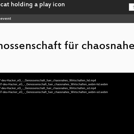
event
ossenschaft für chaosnahe
-37-deu-Hacker_eG_-_Genossenschaft_fuer_chaosnahes_Wirtschaften_hd.mp4
t-37-deu-Hacker_eG_-_Genossenschaft_fuer_chaosnahes_Wirtschaften_webm-hd.webm
-37-deu-Hacker_eG_-_Genossenschaft_fuer_chaosnahes_Wirtschaften_sd.mp4
t-37-deu-Hacker_eG_-_Genossenschaft_fuer_chaosnahes_Wirtschaften_webm-sd.webm