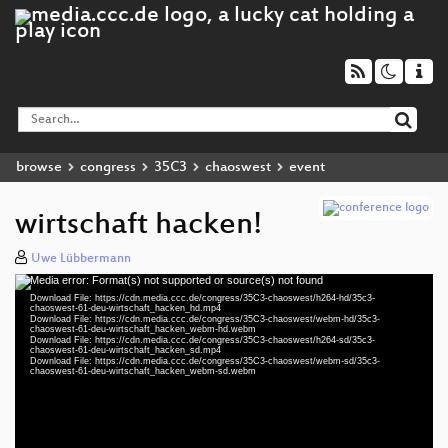
browse
congress
35C3
chaoswest
event
wirtschaft hacken!
Uwe Lübbermann
Media error: Format(s) not supported or source(s) not found
Video
Download File: https://cdn.media.ccc.de/congress/35C3-chaoswest/h264-hd/35c3-
Player
chaoswest-61-deu-wirtschaft_hacken_hd.mp4
Download File: https://cdn.media.ccc.de/congress/35C3-chaoswest/webm-hd/35c3-
chaoswest-61-deu-wirtschaft_hacken_webm-hd.webm
Download File: https://cdn.media.ccc.de/congress/35C3-chaoswest/h264-sd/35c3-
chaoswest-61-deu-wirtschaft_hacken_sd.mp4
Download File: https://cdn.media.ccc.de/congress/35C3-chaoswest/webm-sd/35c3-
deu 1080p (mp4)
chaoswest-61-deu-wirtschaft_hacken_webm-sd.webm
deu 1080p (webm)
deu 576p (mp4)