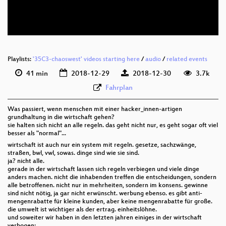
deu 576p (webm)
None
deu (todo)
Playlists:
'35C3-chaoswest' videos starting here
/
audio
/
related events
41 min
2018-12-29
2018-12-30
3.7k
Fahrplan
Was passiert, wenn menschen mit einer hacker_innen-artigen
grundhaltung in die wirtschaft gehen?
sie halten sich nicht an alle regeln. das geht nicht nur, es geht sogar oft viel
besser als "normal"...
wirtschaft ist auch nur ein system mit regeln. gesetze, sachzwänge,
straßen, bwl, vwl, sowas. dinge sind wie sie sind.
ja? nicht alle.
gerade in der wirtschaft lassen sich regeln verbiegen und viele dinge
anders machen. nicht die inhabenden treffen die entscheidungen, sondern
alle betroffenen. nicht nur in mehrheiten, sondern im konsens. gewinne
sind nicht nötig, ja gar nicht erwünscht. werbung ebenso. es gibt anti-
mengenrabatte für kleine kunden, aber keine mengenrabatte für große.
die umwelt ist wichtiger als der ertrag. einheitslöhne.
und soweiter wir haben in den letzten jahren einiges in der wirtschaft