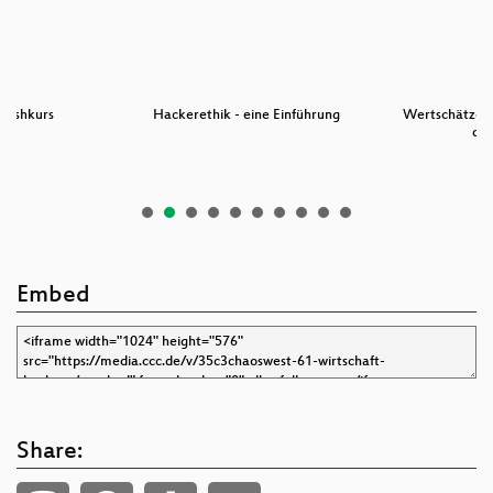
rashkurs
Hackerethik - eine Einführung
Wertschätzen
dur
Embed
Share: