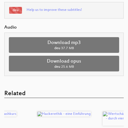
Help us to improve these subtitles!
deu
Audio
Download mp3
deu
37.7 MB
Download opus
deu
25.6 MB
Related