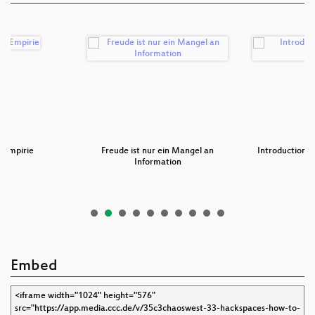
e Empirie
Freude ist nur ein Mangel an
Introduction t
Information
Embed