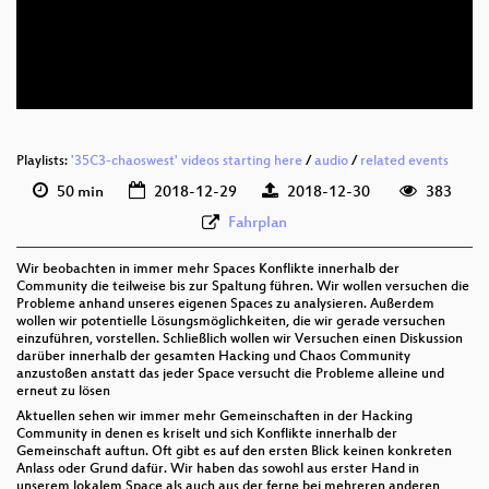
deu 576p (mp4)
deu 576p (webm)
None
deu (todo)
Playlists:
'35C3-chaoswest' videos starting here
/
audio
/
related events
50 min
2018-12-29
2018-12-30
383
Fahrplan
Wir beobachten in immer mehr Spaces Konflikte innerhalb der
Community die teilweise bis zur Spaltung führen. Wir wollen versuchen die
Probleme anhand unseres eigenen Spaces zu ana­ly­sie­ren. Außerdem
wollen wir potentielle Lösungsmöglichkeiten, die wir gerade versuchen
einzuführen, vorstellen. Schließlich wollen wir Versuchen einen Diskussion
darüber innerhalb der gesamten Hacking und Chaos Community
anzustoßen anstatt das jeder Space versucht die Probleme alleine und
erneut zu lösen
Aktuellen sehen wir immer mehr Gemeinschaften in der Hacking
Community in denen es kriselt und sich Konflikte innerhalb der
Gemeinschaft auftun. Oft gibt es auf den ersten Blick keinen konkreten
Anlass oder Grund dafür. Wir haben das sowohl aus erster Hand in
unserem lokalem Space als auch aus der ferne bei mehreren anderen