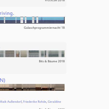
FrOSCon 2018
iving.
Gulaschprogrammiernacht 18
s
Bits & Bäume 2018
EN)
Maik Außendorf
,
Friederike Rohde
,
Geraldine