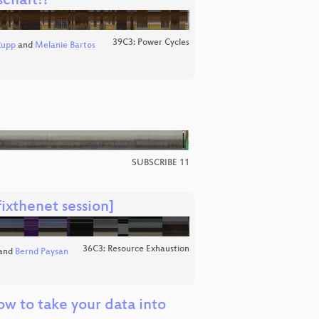
schaft!?
39C3: Power Cycles
Rupp
and
Melanie Bartos
SUBSCRIBE 11
ixthenet session]
36C3: Resource Exhaustion
and
Bernd Paysan
ow to take your data into