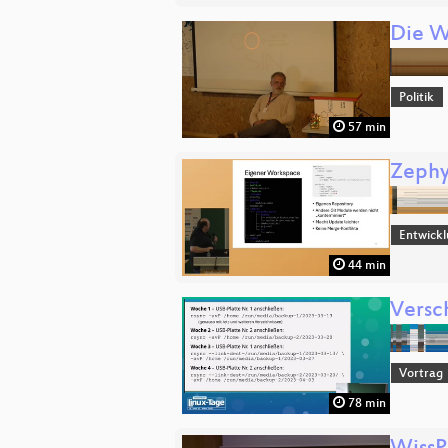
Die W
Politik
57 min
Zephy
Entwick
44 min
Versc
Vortrag
78 min