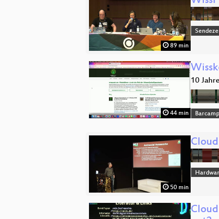
​WissP
Sendeze
89 min
Wissk
10 Jahr
44 min
Barcam
Cloud
Hardwar
50 min
Cloudc