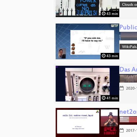
Clouds o
43 min
Public
WikiPak
43 min
Das A
2020-
41 min
net2o
2017-