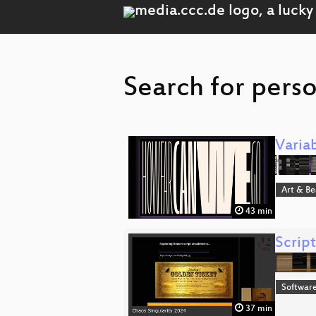
Search for perso
Varia
Art & B
43 min
Scrip
Softwar
37 min