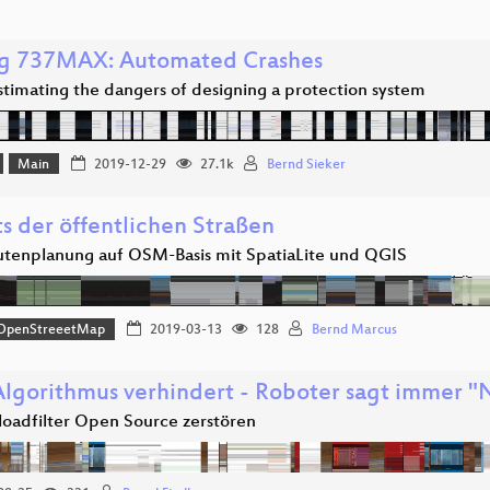
g 737MAX: Automated Crashes
timating the dangers of designing a protection system
Main
2019-12-29
27.1k
Bernd Sieker
s der öffentlichen Straßen
utenplanung auf OSM-Basis mit SpatiaLite und QGIS
OpenStreeetMap
2019-03-13
128
Bernd Marcus
lgorithmus verhindert - Roboter sagt immer "
oadfilter Open Source zerstören