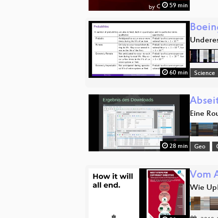
59 min
Boein
Underes
60 min
Science
Abseit
Eine Ro
28 min
Geo
Vom A
Wie Upl