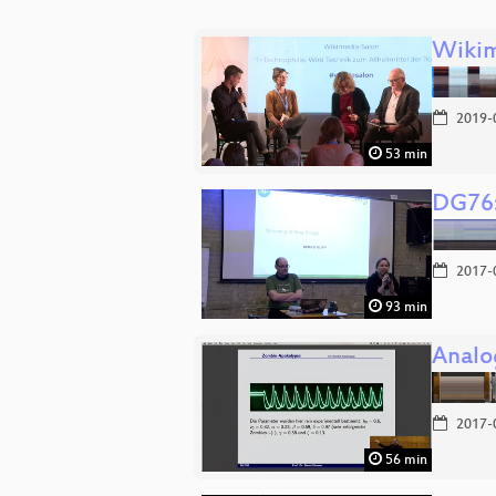
Wikim
2019-
53 min
DG76:
2017-
93 min
Analo
2017-
56 min