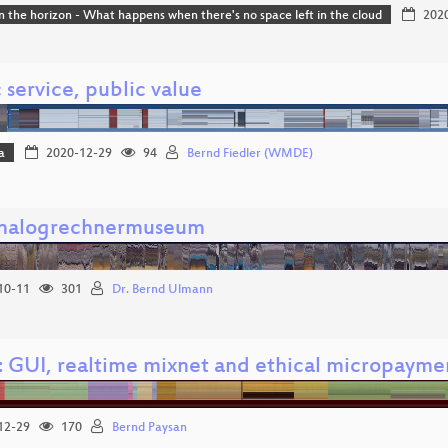
n the horizon - What happens when there's no space left in the cloud
2020
 service, public value
a
2020-12-29
94
Bernd Fiedler (WMDE)
nalogrechnermuseum
10-11
301
Dr. Bernd Ulmann
: GUI, realtime mixnet and ethical micropaymen
12-29
170
Bernd Paysan