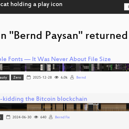
n "Bernd Paysan" returned 
ble Fonts — It Was Never About File Size
eauty
Zero
2025-12-28
6.0k
Bernd
t-kidding the Bitcoin blockchain
e
2024-06-30
640
Bernd Fix