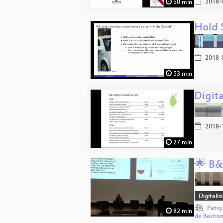
2018-
50 min
Hold 
2018-
53 min
Digit
2018-
27 min
🌟 B&
Digitali
Patsy
82 min
de Bastio