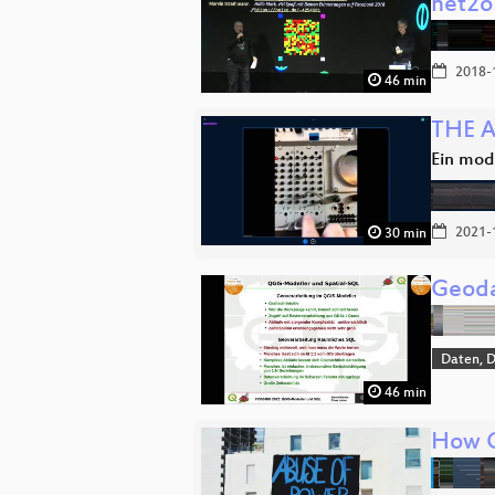
net2o
2018-
46 min
THE 
Ein mo
2021-
30 min
Geoda
Daten, 
46 min
How C