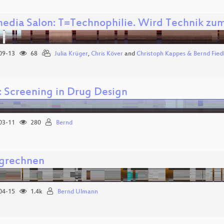
edia Salon: T=Technophilie. Wird Technik zum A
09-13
68
Julia Krüger
,
Chris Köver
and
Christoph Kappes & Bernd Fied
 Screening in Drug Design
03-11
280
Bernd
grechnen
04-15
1.4k
Bernd Ulmann