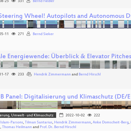
08-25
331
Bernd Fiedler
Steering Wheel! Autopilots and Autonomous Dr
05-11
271
Bernd Sieker
ale Energiewende: Überblick & Elevator Pitche
11-17
233
Hendrik Zimmermann
and
Bernd Hirschl
B Panel: Digitalisierung und Klimaschutz (DE/
sierung, Umwelt- und Klimaschutz
2022-10-02
222
 Islam-Parsons
,
Tilman Santarius
,
Hendrik Zimmermann
,
Anke Domscheit-Berg
,
n
,
Thomas Heilmann
and
Prof. Dr. Bernd Hirschl