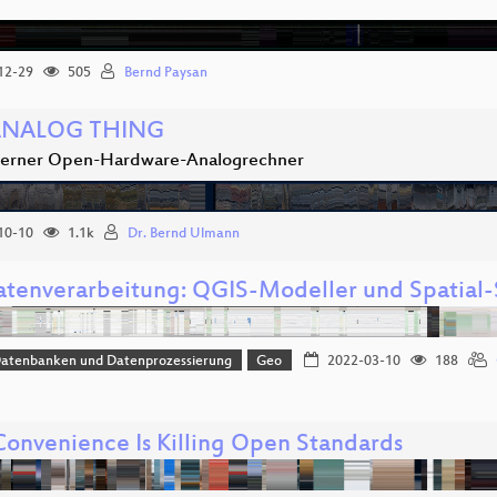
12-29
505
Bernd Paysan
ANALOG THING
derner Open-Hardware-Analogrechner
10-10
1.1k
Dr. Bernd Ulmann
tenverarbeitung: QGIS-Modeller und Spatial-
Datenbanken und Datenprozessierung
Geo
2022-03-10
188
onvenience Is Killing Open Standards