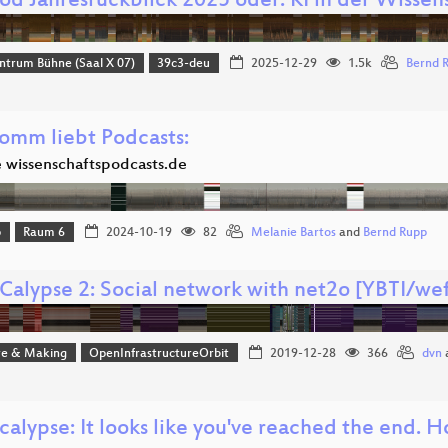
od Jahresrückblick 2025 oder: KI in der Wissen
ntrum Bühne (Saal X 07)
39c3-deu
2025-12-29
1.5k
Bernd 
omm liebt Podcasts:
e wissenschaftspodcasts.de
p
Raum 6
2024-10-19
82
Melanie Bartos
and
Bernd Rupp
Calypse 2: Social network with net2o [YBTI/wef
e & Making
OpenInfrastructureOrbit
2019-12-28
366
dvn
alypse: It looks like you've reached the end. H