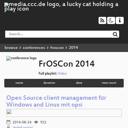
browse
conferences
froscon
2014
FrOSCon 2014
Full playlist:
Video
name
duration
date
view count
Open Source client management für
Windows and Linux mit opsi
2014-08-24
922
detlef oertel