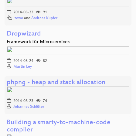
2014-08-23
91
towo
and
Andreas Kupfer
Dropwizard
Framework für Microservices
2014-08-24
82
Martin Ley
phpng - heap and stack allocation
2014-08-23
74
Johannes Schlüter
Building a smarty-to-machine-code
compiler