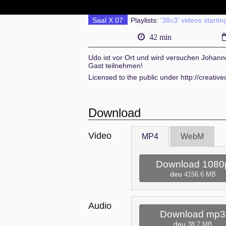
Saal X 07
Playlists:
'38c3' videos startin
42 min
Udo ist vor Ort und wird versuchen Johann
Gast teilnehmen!
Licensed to the public under http://creati
Download
Video
MP4
WebM
Download 1080
deu
4156.6 MB
Audio
Download mp3
deu
38.7 MB