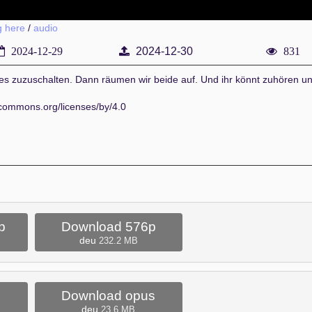
g here
/
audio
2024-12-29
2024-12-30
831
es zuzuschalten. Dann räumen wir beide auf. Und ihr könnt zuhören und
vecommons.org/licenses/by/4.0
p
Download 576p
deu
232.2 MB
Download opus
deu
23.6 MB