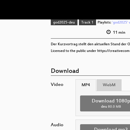
god2025-deu
Track 1
Playlists:
'god2025' v
11 min
Der Kurzvortrag stellt den aktuellen Stand der 
Licensed to the public under https://creativeco
Download
Video
MP4
WebM
Download 1080
deu
80.0 MB
Audio
Download mp3