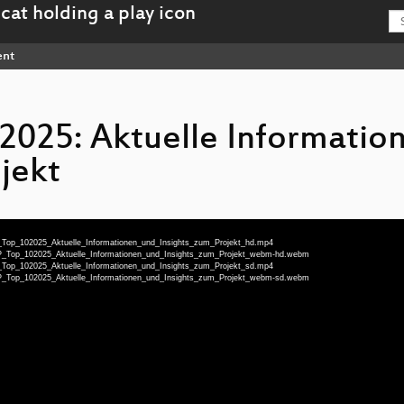
ent
025: Aktuelle Informatio
jekt
_Top_102025_Aktuelle_Informationen_und_Insights_zum_Projekt_hd.mp4
SP_Top_102025_Aktuelle_Informationen_und_Insights_zum_Projekt_webm-hd.webm
_Top_102025_Aktuelle_Informationen_und_Insights_zum_Projekt_sd.mp4
SP_Top_102025_Aktuelle_Informationen_und_Insights_zum_Projekt_webm-sd.webm