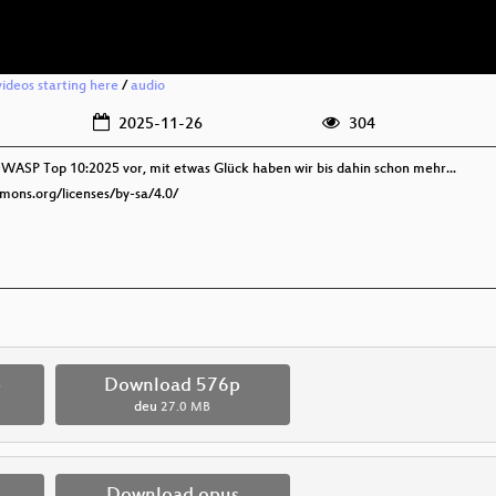
ideos starting here
/
audio
2025-11-26
304
OWASP Top 10:2025 vor, mit etwas Glück haben wir bis dahin schon mehr...
mmons.org/licenses/by-sa/4.0/
p
Download 576p
deu
27.0 MB
Download opus