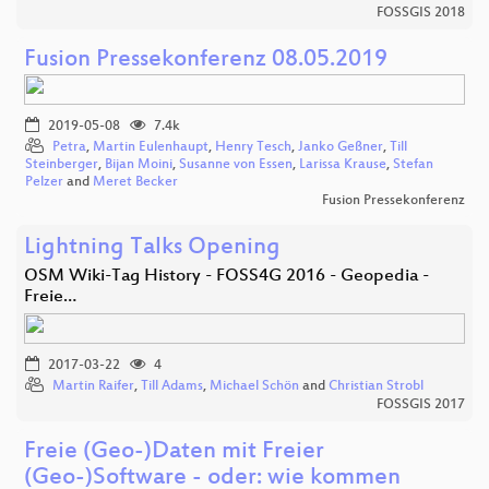
FOSSGIS 2018
Fusion Pressekonferenz 08.05.2019
2019-05-08
7.4k
Petra
,
Martin Eulenhaupt
,
Henry Tesch
,
Janko Geßner
,
Till
Steinberger
,
Bijan Moini
,
Susanne von Essen
,
Larissa Krause
,
Stefan
Pelzer
and
Meret Becker
Fusion Pressekonferenz
Lightning Talks Opening
OSM Wiki-Tag History - FOSS4G 2016 - Geopedia -
Freie…
2017-03-22
4
Martin Raifer
,
Till Adams
,
Michael Schön
and
Christian Strobl
FOSSGIS 2017
Freie (Geo-)Daten mit Freier
(Geo-)Software - oder: wie kommen