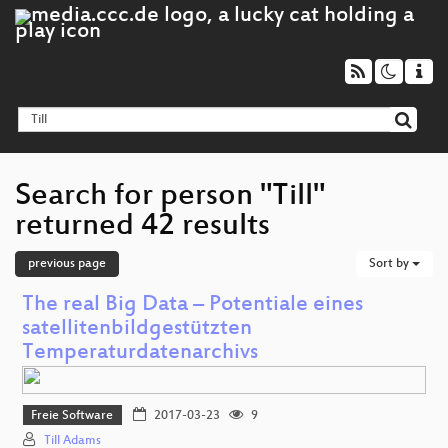
Search for person "Till"
returned 42 results
previous page
Sort by
The real Big Data – Potentiale eines
satellitenbildgestützten
Temperaturdatenarchivs
Freie Software
2017-03-23
9
Till Adams