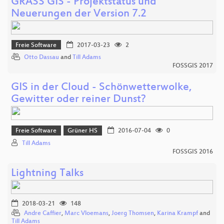
GRASS GIS - Projektstatus und
Neuerungen der Version 7.2
Freie Software
2017-03-23
2
Otto Dassau
and
Till Adams
FOSSGIS 2017
GIS in der Cloud - Schönwetterwolke,
Gewitter oder reiner Dunst?
Freie Software
Grüner HS
2016-07-04
0
Till Adams
FOSSGIS 2016
Lightning Talks
2018-03-21
148
Andre Caffier
,
Marc Vloemans
,
Joerg Thomsen
,
Karina Krampf
and
Till Adams