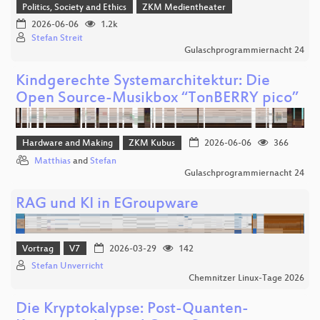
Politics, Society and Ethics
ZKM Medientheater
2026-06-06
1.2k
Stefan Streit
Gulaschprogrammiernacht 24
Kindgerechte Systemarchitektur: Die
Open Source-Musikbox “TonBERRY pico”
Hardware and Making
ZKM Kubus
2026-06-06
366
Matthias
and
Stefan
Gulaschprogrammiernacht 24
RAG und KI in EGroupware
Vortrag
V7
2026-03-29
142
Stefan Unverricht
Chemnitzer Linux-Tage 2026
Die Kryptokalypse: Post-Quanten-