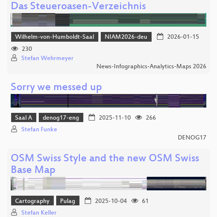
Das Steueroasen-Verzeichnis
Wilhelm-von-Humboldt-Saal
NIAM2026-deu
2026-01-15
230
Stefan Wehrmeyer
News-Infographics-Analytics-Maps 2026
Sorry we messed up
Saal A
denog17-eng
2025-11-10
266
Stefan Funke
DENOG17
OSM Swiss Style and the new OSM Swiss
Base Map
Cartography
Pulag
2025-10-04
61
Stefan Keller