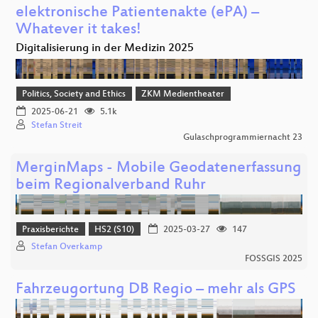
elektronische Patientenakte (ePA) –
Whatever it takes!
Digitalisierung in der Medizin 2025
Politics, Society and Ethics
ZKM Medientheater
2025-06-21
5.1k
Stefan Streit
Gulaschprogrammiernacht 23
MerginMaps - Mobile Geodatenerfassung
beim Regionalverband Ruhr
Praxisberichte
HS2 (S10)
2025-03-27
147
Stefan Overkamp
FOSSGIS 2025
Fahrzeugortung DB Regio – mehr als GPS