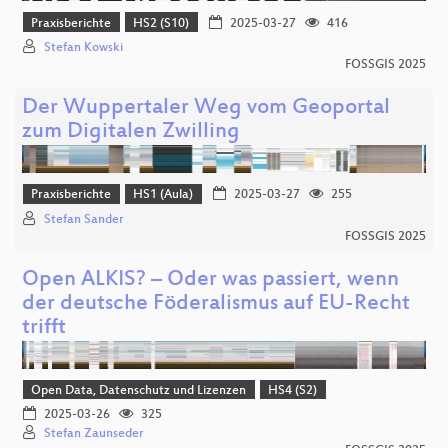
Praxisberichte
HS2 (S10)
2025-03-27
416
Stefan Kowski
FOSSGIS 2025
Der Wuppertaler Weg vom Geoportal
zum Digitalen Zwilling
Praxisberichte
HS1 (Aula)
2025-03-27
255
Stefan Sander
FOSSGIS 2025
Open ALKIS? – Oder was passiert, wenn
der deutsche Föderalismus auf EU-Recht
trifft
Open Data, Datenschutz und Lizenzen
HS4 (S2)
2025-03-26
325
Stefan Zaunseder