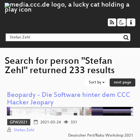
Search for person "Stefan
Zehl" returned 233 results
Sort by
next page
Beopardy - Die Software hinter dem CCC
Hacker Jeopary
GPW2021
2021-03-24
331
Stefan Zehl
Deutscher Perl/Raku Workshop 2021