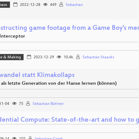
haos
2022-12-28
449
Sebastian
structing game footage from a Game Boy's me
Interceptor
e & Making
2023-12-29
10.4k
Sebastian Staacks
wandel statt Klimakollaps
 als letzte Generation von der Hanse lernen (können)
11-04
75
Sebastian Büttner
dential Compute: State-of-the-art and how to g
09-14
155
Sebastian Gajek