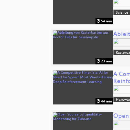
Science
54 min
Ablei
Rasterd
23 min
A Com
Reinf
Hardwar
44 min
Open 