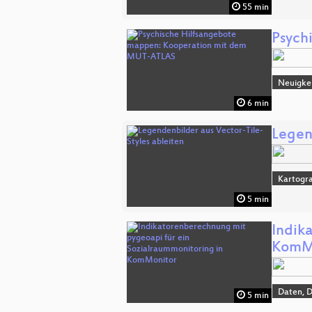
55 min
Psych
Neuigke
6 min
Legen
Kartogra
5 min
Indik
KomM
Daten, 
5 min