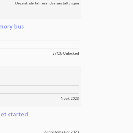
Dezentrale Jahresendveranstaltungen
mory bus
37C3: Unlocked
Nook 2023
et started
All Systems Go! 2023