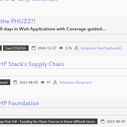
the PHUZZ?!
 0-days in Web Applications with Coverage-guided…
Saal ZIGZAG
2024-12-27
3.7k
Sebastian Neef (gehaxelt)
HP Stack’s Supply Chain
ment
2023-08-05
91
Sebastian Bergmann
HP Foundation
up that hill - Funding for Open Source in these difficult times
2023-08-05