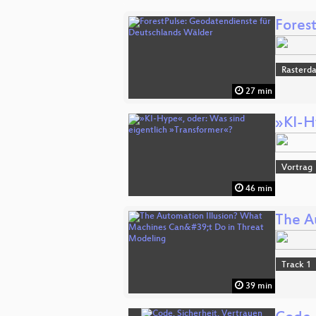
Fores
Rasterd
27 min
»KI-H
Vortrag
46 min
The A
Track 1
39 min