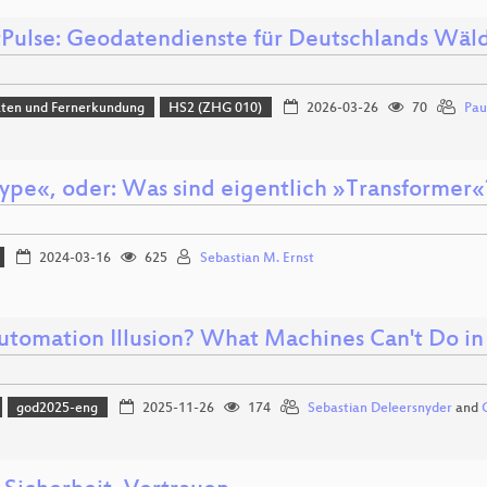
tPulse: Geodatendienste für Deutschlands Wäl
aten und Fernerkundung
HS2 (ZHG 010)
2026-03-26
70
Pau
ype«, oder: Was sind eigentlich »Transformer«
2024-03-16
625
Sebastian M. Ernst
utomation Illusion? What Machines Can't Do i
god2025-eng
2025-11-26
174
Sebastian Deleersnyder
and