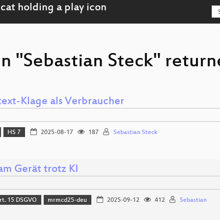
n "Sebastian Steck" return
text-Klage als Verbraucher
HS 7
2025-08-17
187
Sebastian Steck
am Gerät trotz KI
Art. 15 DSGVO
mrmcd25-deu
2025-09-12
412
Sebastian