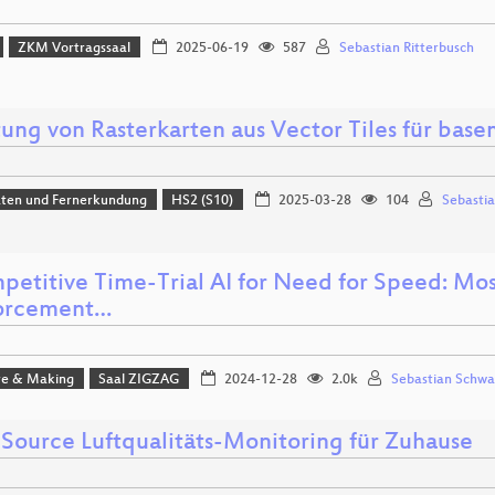
ZKM Vortragssaal
2025-06-19
587
Sebastian Ritterbusch
tung von Rasterkarten aus Vector Tiles für bas
aten und Fernerkundung
HS2 (S10)
2025-03-28
104
Sebastia
petitive Time-Trial AI for Need for Speed: M
orcement…
e & Making
Saal ZIGZAG
2024-12-28
2.0k
Sebastian Schwa
Source Luftqualitäts-Monitoring für Zuhause