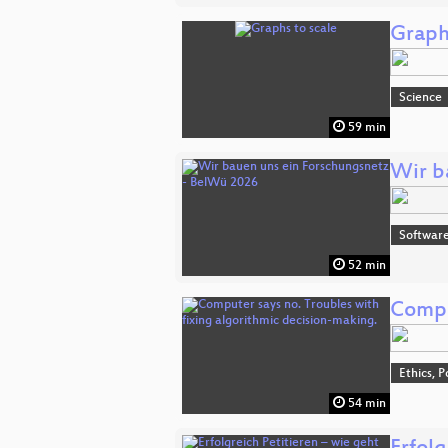
Graph
Science
59 min
Wir b
Software
52 min
Compu
Ethics, P
54 min