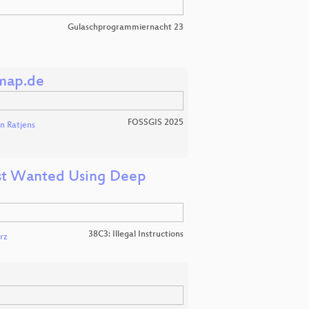
Gulaschprogrammiernacht 23
emap.de
FOSSGIS 2025
n Ratjens
ost Wanted Using Deep
38C3: Illegal Instructions
rz