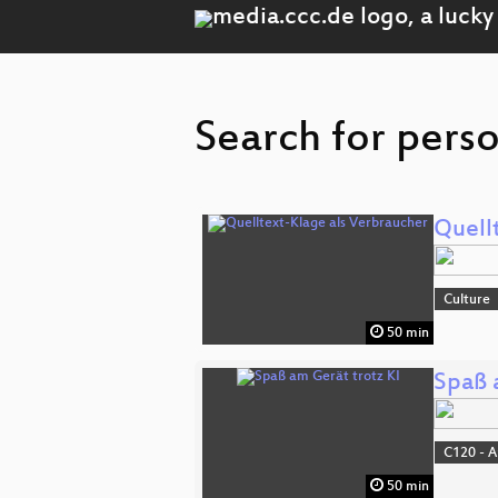
Search for perso
Quell
Culture
50 min
Spaß 
C120 - 
50 min