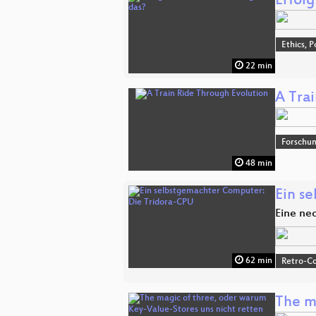
Erfolg
Ethics, P
22 min
A Tra
Forschu
48 min
Ein s
Eine ne
62 min
Retro-Co
The m