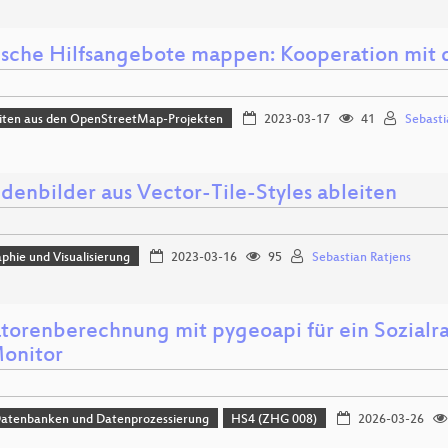
ische Hilfsangebote mappen: Kooperation mi
iten aus den OpenStreetMap-Projekten
2023-03-17
41
Sebasti
denbilder aus Vector-Tile-Styles ableiten
phie und Visualisierung
2023-03-16
95
Sebastian Ratjens
atorenberechnung mit pygeoapi für ein Sozial
onitor
Datenbanken und Datenprozessierung
HS4 (ZHG 008)
2026-03-26