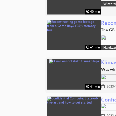
Winterc
40 min
Recon
The GB 
61 min
Hardwar
Klima
Was wir
2023-
41 min
Confi
2023-