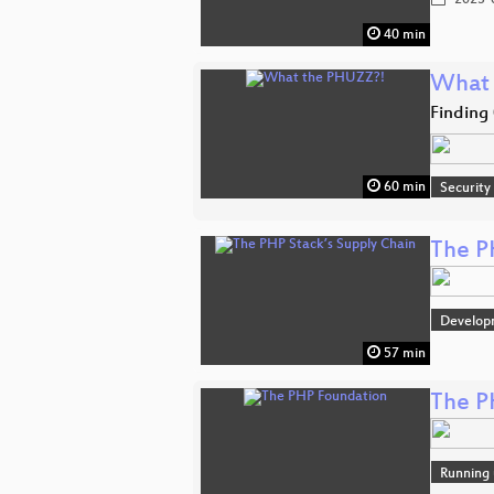
40 min
What 
Finding
60 min
Security
The P
Develop
57 min
The P
Running 