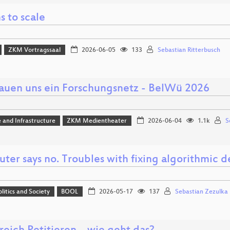
s to scale
ZKM Vortragssaal
2026-06-05
133
Sebastian Ritterbusch
auen uns ein Forschungsnetz - BelWü 2026
 and Infrastructure
ZKM Medientheater
2026-06-04
1.1k
S
ter says no. Troubles with fixing algorithmic 
olitics and Society
BOOL
2026-05-17
137
Sebastian Zezulka