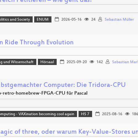
reich Petitieren – wie geht das?
olitics and Society
ENUM
2026-05-16
24
Sebastian Müller
in Ride Through Evolution
ng und Wissenschaft
Hörsaal
2025-09-20
142
Sebastian Mar
elbstgemachter Computer: Die Tridora-CPU
o-retro-homebrew-FPGA-CPU für Pascal
mputing - VAXination becoming cool again
HS 7
2025-08-16
18
agic of three, oder warum Key-Value-Stores un