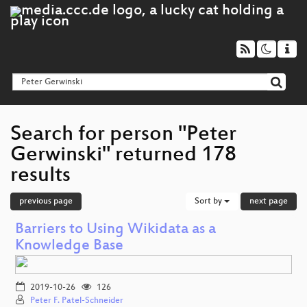
Search for person "Peter
Gerwinski" returned 178
results
previous page
Sort by
next page
Barriers to Using Wikidata as a
Knowledge Base
2019-10-26
126
Peter F. Patel-Schneider