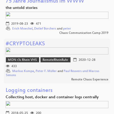
75 Jahre Journalismus im WWW
the untold stories
2019-08-23
471
Erich Moechel
,
Detlef Borchers
and
peter
Chaos Communication Camp 2019
#CRYPTOLEAKS
MON r3s Rhein VHS
RemoteRheinRuhr
2020-12-28
433
Markus Kompa
,
Peter F. Müller
and
Paul Reuvers und Marcus
Simons
Remote Chaos Experience
Logging containers
Collecting host, docker and container logs centrally
2018-05-25
200