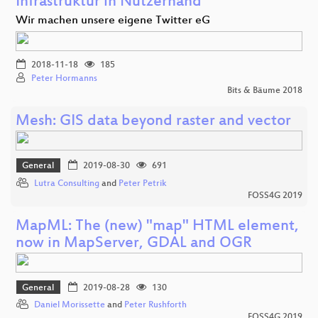
Infrastruktur in Nutzerhand
Wir machen unsere eigene Twitter eG
2018-11-18
185
Peter Hormanns
Bits & Bäume 2018
Mesh: GIS data beyond raster and vector
General
2019-08-30
691
Lutra Consulting
and
Peter Petrik
FOSS4G 2019
MapML: The (new) "map" HTML element,
now in MapServer, GDAL and OGR
General
2019-08-28
130
Daniel Morissette
and
Peter Rushforth
FOSS4G 2019