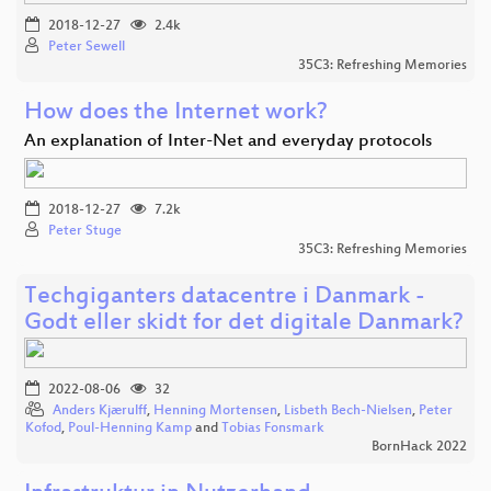
2018-12-27
2.4k
Peter Sewell
35C3: Refreshing Memories
How does the Internet work?
An explanation of Inter-Net and everyday protocols
2018-12-27
7.2k
Peter Stuge
35C3: Refreshing Memories
Techgiganters datacentre i Danmark -
Godt eller skidt for det digitale Danmark?
2022-08-06
32
Anders Kjærulff
,
Henning Mortensen
,
Lisbeth Bech-Nielsen
,
Peter
Kofod
,
Poul-Henning Kamp
and
Tobias Fonsmark
BornHack 2022