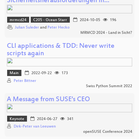
Sicherheitsherausforderungen in…
mrmcd24
C205 - Ocean Starr
2024-10-05
196
Julian Suleder
and
Peter Hecko
MRMCD 2024 - Land in Sicht?
CLI applications & TDD: Never write
scripts again
Main
2022-09-22
173
Peter Bittner
Swiss Python Summit 2022
A Message from SUSE's CEO
Keynote
2024-06-27
341
Dirk-Peter van Leeuwen
openSUSE Conference 2024