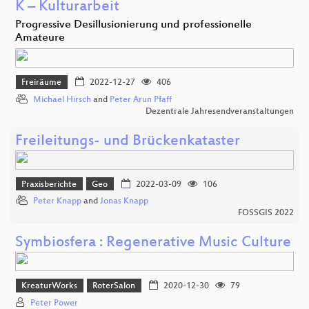
K – Kulturarbeit
Progressive Desillusionierung und professionelle
Amateure
Freiräume
2022-12-27
406
Michael Hirsch
and
Peter Arun Pfaff
Dezentrale Jahresendveranstaltungen
Freileitungs- und Brückenkataster
Praxisberichte
Geo
2022-03-09
106
Peter Knapp
and
Jonas Knapp
FOSSGIS 2022
Symbiosfera : Regenerative Music Culture
KreaturWorks
RoterSalon
2020-12-30
79
Peter Power