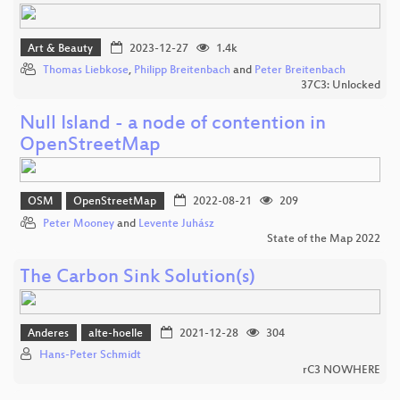
Art & Beauty
2023-12-27
1.4k
Thomas Liebkose
,
Philipp Breitenbach
and
Peter Breitenbach
37C3: Unlocked
Null Island - a node of contention in
OpenStreetMap
OSM
OpenStreetMap
2022-08-21
209
Peter Mooney
and
Levente Juhász
State of the Map 2022
The Carbon Sink Solution(s)
Anderes
alte-hoelle
2021-12-28
304
Hans-Peter Schmidt
rC3 NOWHERE