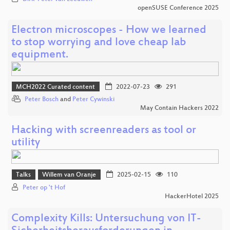
openSUSE Conference 2025
Electron microscopes - How we learned
to stop worrying and love cheap lab
equipment.
MCH2022 Curated content
2022-07-23
291
Peter Bosch
and
Peter Cywinski
May Contain Hackers 2022
Hacking with screenreaders as tool or
utility
Talks
Willem van Oranje
2025-02-15
110
Peter op 't Hof
HackerHotel 2025
Complexity Kills: Untersuchung von IT-