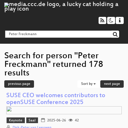
Search for person "Peter
Freckmann" returned 178
results
previous page
Sort by
next page
SUSE CEO welcomes contributors to
openSUSE Conference 2025
Keynote
Saal
2025-06-26
42
Dirk-Peter van Leeuwen