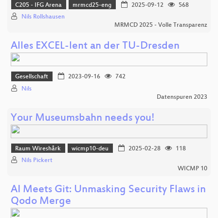
C205 - IFG Arena
mrmcd25-eng
2025-09-12
568
Nils Rollshausen
MRMCD 2025 - Volle Transparenz
Alles EXCEL-lent an der TU-Dresden
Gesellschaft
2023-09-16
742
Nils
Datenspuren 2023
Your Museumsbahn needs you!
Raum Wireshårk
wicmp10-deu
2025-02-28
118
Nils Pickert
WICMP 10
AI Meets Git: Unmasking Security Flaws in
Qodo Merge