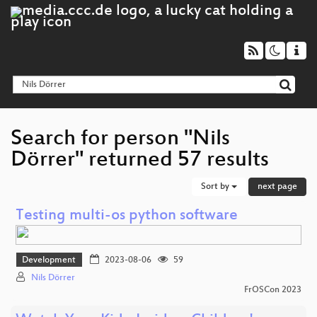
Search for person "Nils
Dörrer" returned 57 results
Sort by
next page
Testing multi-os python software
Development
2023-08-06
59
Nils Dörrer
FrOSCon 2023