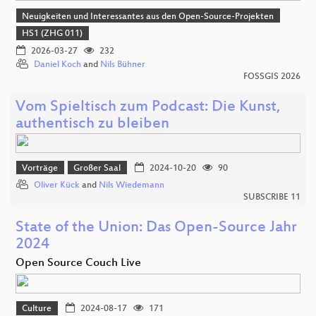
Neuigkeiten und Interessantes aus den Open-Source-Projekten
HS1 (ZHG 011)
2026-03-27
232
Daniel Koch
and
Nils Bühner
FOSSGIS 2026
Vom Spieltisch zum Podcast: Die Kunst,
authentisch zu bleiben
Vorträge
Großer Saal
2024-10-20
90
Oliver Kück
and
Nils Wiedemann
SUBSCRIBE 11
State of the Union: Das Open-Source Jahr
2024
Open Source Couch Live
Culture
2024-08-17
171