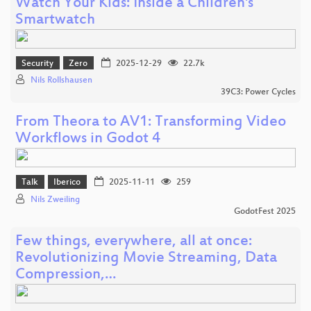
Watch Your Kids: Inside a Children's
Smartwatch
Security
Zero
2025-12-29
22.7k
Nils Rollshausen
39C3: Power Cycles
From Theora to AV1: Transforming Video
Workflows in Godot 4
Talk
Iberico
2025-11-11
259
Nils Zweiling
GodotFest 2025
Few things, everywhere, all at once:
Revolutionizing Movie Streaming, Data
Compression,…