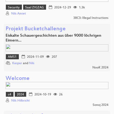
Security
Saal ZIGZAG
2024-12-29
1.3k
Nils Amiet
38C3: Illegal Instructions
Projekt Bucketchallenge
Eiskalte Schauergeschichten aus über 9000 löchrigen
Eimern…
AMS1
2024-11-09
207
Kaspar
and
Nils
NooK 2024
Welcome
c4
2024
2024-10-19
26
Nils Hilbricht
Sonoj 2024