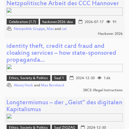
Netzpolitische Arbeit des CCC Hannover
Celebration (1.7)
hackover2026-deu
2026-07-17
91
Netzpolitik Gruppe
,
Max
and
cat
Hackover 2026
identity theft, credit card fraud and
cloaking services – how state-sponsored
propaganda…
Ethics, Society & Politics
Saal 1
2024-12-30
1.6k
Alexej Hock
and
Max Bernhard
38C3: Illegal Instructions
Longtermismus – der „Geist“ des digitalen
Kapitalismus
Ethics, Society & Politics
Saal ZIGZAG
2024-12-30