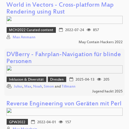
World in Vectors - Cross-platform Map
Rendering using Rust
MCH2022 Curated content
2022-07-24
857
Max Ammann
May Contain Hackers 2022
DVBerry - Fahrplan-Navigation für blinde
Personen
Inklusion & Diversität
Dresden
2025-04-13
205
Julius
,
Max
,
Noah
,
Simon
and
Tillmann
Jugend hackt 2025
Reverse Engineering von Geräten mit Perl
GPW2022
2022-04-01
157