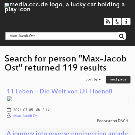
Search for person "Max-Jacob
Ost" returned 119 results
Sort by
next page
11 Leben – Die Welt von Uli Hoeneß
2021-07-05
3.1k
Max-Jacob Ost
Podcasterei DACH
A journey into reverse engineering arcade