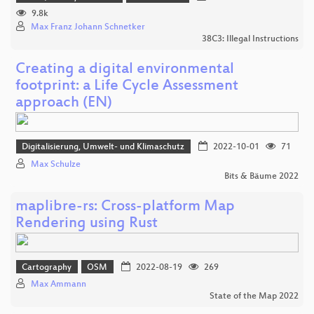
9.8k
Max Franz Johann Schnetker
38C3: Illegal Instructions
Creating a digital environmental
footprint: a Life Cycle Assessment
approach (EN)
Digitalisierung, Umwelt- und Klimaschutz
2022-10-01
71
Max Schulze
Bits & Bäume 2022
maplibre-rs: Cross-platform Map
Rendering using Rust
Cartography
OSM
2022-08-19
269
Max Ammann
State of the Map 2022