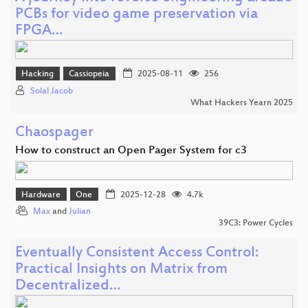
PCBs for video game preservation via
FPGA…
Hacking
Cassiopeia
2025-08-11
256
Solal Jacob
What Hackers Yearn 2025
Chaospager
How to construct an Open Pager System for c3
Hardware
One
2025-12-28
4.7k
Max
and
Julian
39C3: Power Cycles
Eventually Consistent Access Control:
Practical Insights on Matrix from
Decentralized…