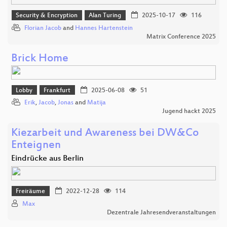
Security & Encryption
Alan Turing
2025-10-17
116
Florian Jacob
and
Hannes Hartenstein
Matrix Conference 2025
Brick Home
Lobby
Frankfurt
2025-06-08
51
Erik
,
Jacob
,
Jonas
and
Matija
Jugend hackt 2025
Kiezarbeit und Awareness bei DW&Co
Enteignen
Eindrücke aus Berlin
Freiräume
2022-12-28
114
Max
Dezentrale Jahresendveranstaltungen