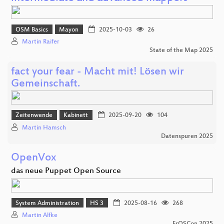
OSM Basics
Mayon
2025-10-03
26
Martin Raifer
State of the Map 2025
fact your fear - Macht mit! Lösen wir
Gemeinschaft.
Zeitenwende
Kabinett
2025-09-20
104
Martin Hamsch
Datenspuren 2025
OpenVox
das neue Puppet Open Source
System Administration
HS 3
2025-08-16
268
Martin Alfke