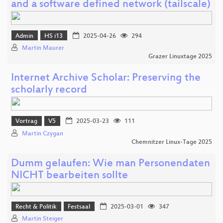
and a software defined network (tailscale)
Admin
HS i13
2025-04-26
294
Martin Maurer
Grazer Linuxtage 2025
Internet Archive Scholar: Preserving the
scholarly record
Vortrag
V5
2025-03-23
111
Martin Czygan
Chemnitzer Linux-Tage 2025
Dumm gelaufen: Wie man Personendaten
NICHT bearbeiten sollte
Recht & Politik
Festsaal
2025-03-01
347
Martin Steiger