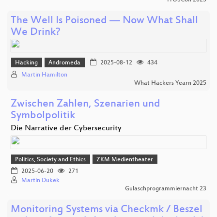
FrOSCon 2025
The Well Is Poisoned — Now What Shall
We Drink?
Hacking
Andromeda
2025-08-12
434
Martin Hamilton
What Hackers Yearn 2025
Zwischen Zahlen, Szenarien und
Symbolpolitik
Die Narrative der Cybersecurity
Politics, Society and Ethics
ZKM Medientheater
2025-06-20
271
Martin Dukek
Gulaschprogrammiernacht 23
Monitoring Systems via Checkmk / Beszel