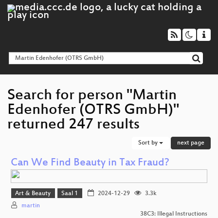
Search for person "Martin
Edenhofer (OTRS GmbH)"
returned 247 results
Sort by
next page
Can We Find Beauty in Tax Fraud?
Art & Beauty
Saal 1
2024-12-29
3.3k
martin
38C3: Illegal Instructions