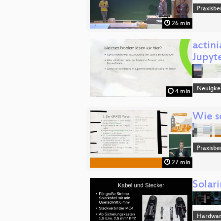
Praxisbe
26 min
actin
Jupyt
Neuigke
4 min
Wie s
Praxisbe
27 min
Solar
Hardwar