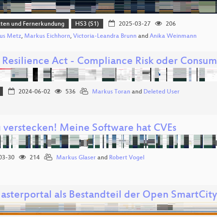
aten und Fernerkundung
HS3 (S1)
2025-03-27
206
us Metz
,
Markus Eichhorn
,
Victoria-Leandra Brunn
and
Anika Weinmann
 Resilience Act - Compliance Risk oder Consum
2024-06-02
536
Markus Toran
and
Deleted User
u verstecken! Meine Software hat CVEs
03-30
214
Markus Glaser
and
Robert Vogel
asterportal als Bestandteil der Open SmartCit