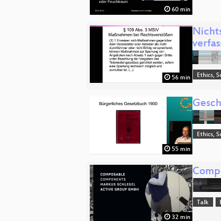
60 min
Nicht
verfa
Ethics, S
56 min
Gesch
Ethics, S
55 min
Compo
Talk
32 min