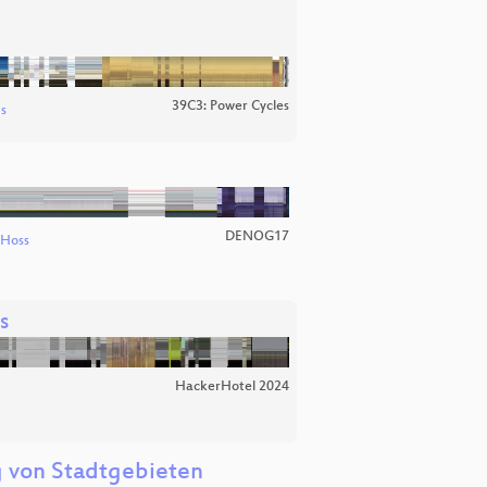
39C3: Power Cycles
s
DENOG17
 Hoss
s
HackerHotel 2024
g von Stadtgebieten