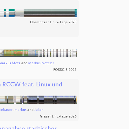
Chemnitzer Linux-Tage 2023
Markus Metz
and
Markus Neteler
FOSSGIS 2021
n RCCW feat. Linux und
einbauer
,
markus
and
Julian
Grazer Linuxtage 2026