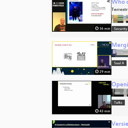
Who c
Terrestr
36 min
Security
Mergi
Saal A
29 min
Openi
Talks
43 min
Versi