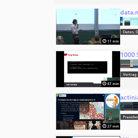
data.
Daten, 
11 min
1000 
Vortrag
47 min
actin
Praxisbe
27 min