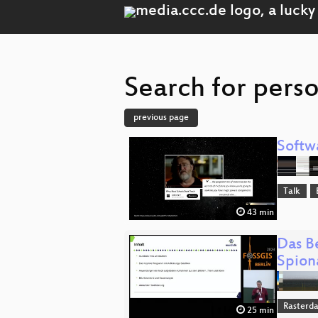
Search for perso
previous page
Softw
Talk
43 min
Das B
Spion
Rasterd
25 min