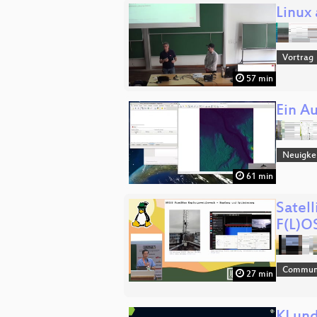
Linux
Vortrag
57 min
Ein A
Neuigke
61 min
Satel
F(L)O
Commun
27 min