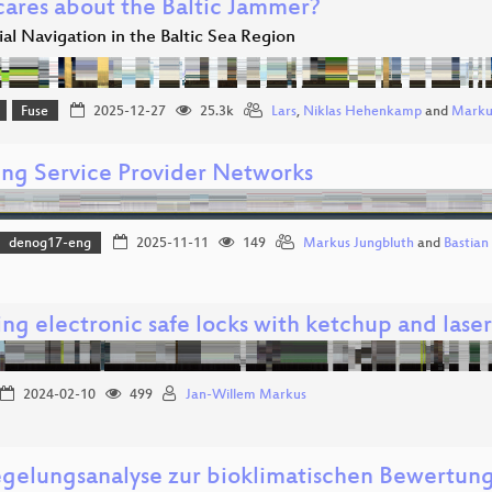
ares about the Baltic Jammer?
ial Navigation in the Baltic Sea Region
Fuse
2025-12-27
25.3k
Lars
,
Niklas Hehenkamp
and
Marku
ng Service Provider Networks
denog17-eng
2025-11-11
149
Markus Jungbluth
and
Bastian
ng electronic safe locks with ketchup and laser
2024-02-10
499
Jan-Willem Markus
egelungsanalyse zur bioklimatischen Bewertun