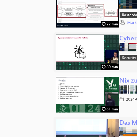
Rasterd
Mark
22 min
Cyber
Security
60 min
Nix z
2024-
61 min
Das M