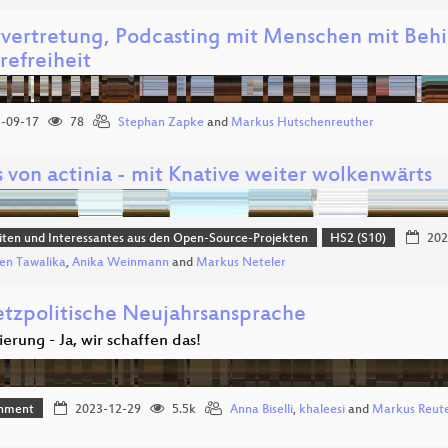
tvertretung, Podcasting mit Menschen mit Beh
refreiheit
-09-17
78
Stephan Zapke
and
Markus Hutschenreuther
 von actinia - mit Knative weiter wolkenwärts
ten und Interessantes aus den Open-Source-Projekten
HS2 (S10)
202
en Tawalika
,
Anika Weinmann
and
Markus Neteler
etzpolitische Neujahrsansprache
sierung - Ja, wir schaffen das!
inment
2023-12-29
5.5k
Anna Biselli
,
khaleesi
and
Markus Reut