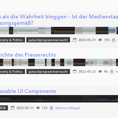
s als die Wahrheit bloggen - Ist der Mediensta
ssungsgemäß?
ociety & Politics
gulaschprogrammiernacht
2022-05-21
193
ichte des Presserechts
ociety & Politics
gulaschprogrammiernacht
2022-05-21
96
M
sable UI Components
BOB
2022-03-11
135
Markus Schlegel