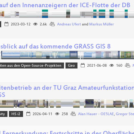
 auf den Innenanzeigern der ICE-Flotte der DB
2023-03-12
2.6k
Andreas Ufert
and
Markus Müller
usblick auf das kommende GRASS GIS 8
iten aus den Open-Source-Projekten
Geo
2021-06-08
160
litenbetrieb an der TU Graz Amateurfunkstatio
SS
ity
HS i2
2026-04-11
258
Alan Hauer - OE5LAE
,
Gregor St