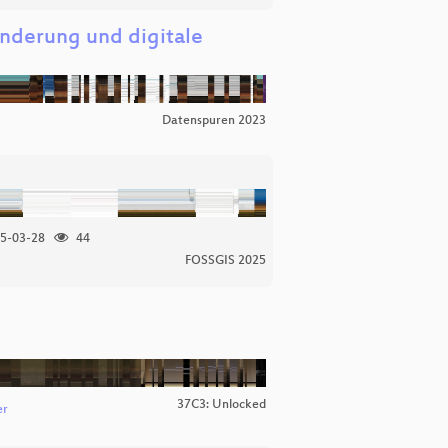
inderung und digitale
Datenspuren 2023
5-03-28
44
FOSSGIS 2025
37C3: Unlocked
er