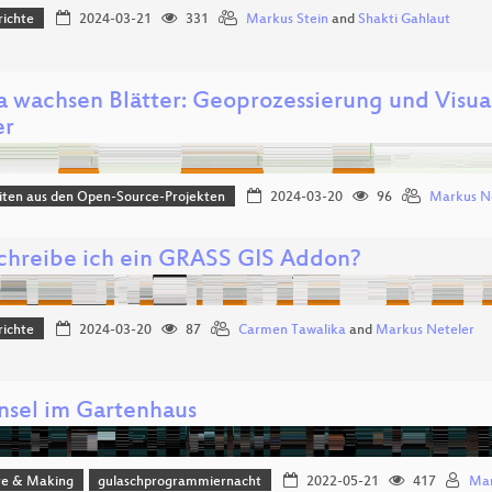
richte
2024-03-21
331
Markus Stein
and
Shakti Gahlaut
ia wachsen Blätter: Geoprozessierung und Visua
er
iten aus den Open-Source-Projekten
2024-03-20
96
Markus N
chreibe ich ein GRASS GIS Addon?
richte
2024-03-20
87
Carmen Tawalika
and
Markus Neteler
insel im Gartenhaus
e & Making
gulaschprogrammiernacht
2022-05-21
417
Mar