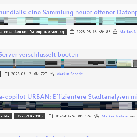
mundialis: eine Sammlung neuer offener Daten
Datenbanken und Datenprozessierung
2023-03-16
82
Markus N
Server verschlüsselt booten
2023-03-12
727
Markus Schade
ia-copilot URBAN: Effizientere Stadtanalysen m
richte
HS2 (ZHG 010)
2026-03-26
126
Markus Neteler
an