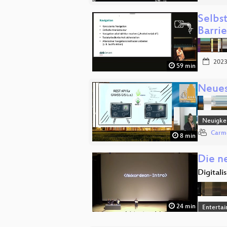
Selbs
Barrie
2023
59 min
Neues
Neuigkei
Carm
8 min
Die n
Digitali
24 min
Enterta