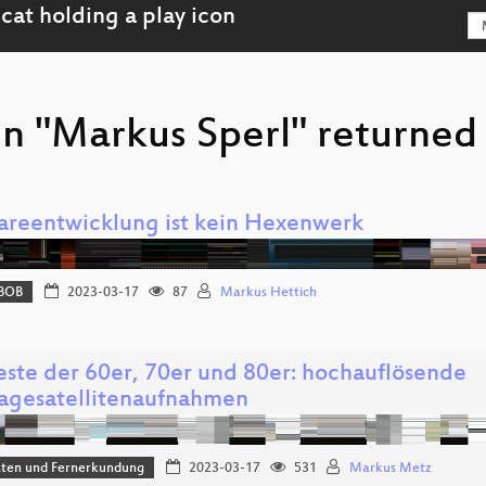
n "Markus Sperl" returned 
areentwicklung ist kein Hexenwerk
BOB
2023-03-17
87
Markus Hettich
este der 60er, 70er und 80er: hochauflösende
agesatellitenaufnahmen
aten und Fernerkundung
2023-03-17
531
Markus Metz