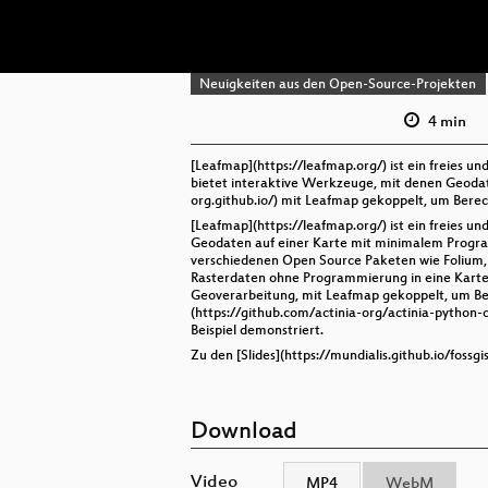
Neuigkeiten aus den Open-Source-Projekten
4 min
[Leafmap](https://leafmap.org/) ist ein freies 
bietet interaktive Werkzeuge, mit denen Geodate
org.github.io/) mit Leafmap gekoppelt, um Berec
[Leafmap](https://leafmap.org/) ist ein freies u
Geodaten auf einer Karte mit minimalem Progra
verschiedenen Open Source Paketen wie Folium,
Rasterdaten ohne Programmierung in eine Karte 
Geoverarbeitung, mit Leafmap gekoppelt, um Berec
(https://github.com/actinia-org/actinia-python-c
Beispiel demonstriert.
Zu den [Slides](https://mundialis.github.io/fos
Download
Video
MP4
WebM