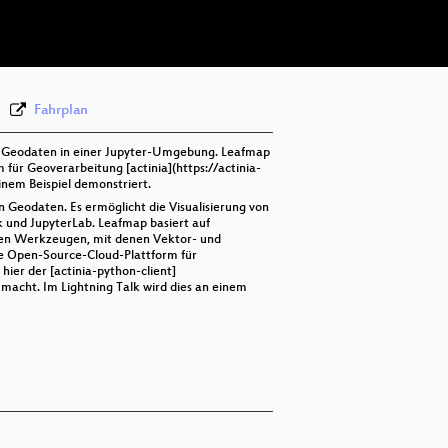
deu 576p (webm)
Fahrplan
von Geodaten in einer Jupyter-Umgebung. Leafmap
für Geoverarbeitung [actinia](https://actinia-
inem Beispiel demonstriert.
n Geodaten. Es ermöglicht die Visualisierung von
und JupyterLab. Leafmap basiert auf
iven Werkzeugen, mit denen Vektor- und
ne Open-Source-Cloud-Plattform für
hier der [actinia-python-client]
 macht. Im Lightning Talk wird dies an einem