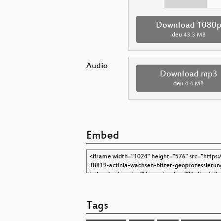
Download 1080
deu
43.3 MB
Audio
Download mp3
deu
4.4 MB
Embed
Tags