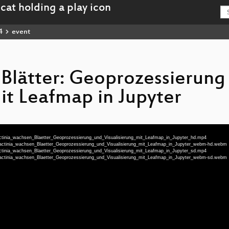
4
event
 Blätter: Geoprozessierung
it Leafmap in Jupyter
-actinia_wachsen_Blaetter_Geoprozessierung_und_Visualisierung_mit_Leafmap_in_Jupyter_hd.mp4
u-actinia_wachsen_Blaetter_Geoprozessierung_und_Visualisierung_mit_Leafmap_in_Jupyter_webm-hd.webm
-actinia_wachsen_Blaetter_Geoprozessierung_und_Visualisierung_mit_Leafmap_in_Jupyter_sd.mp4
u-actinia_wachsen_Blaetter_Geoprozessierung_und_Visualisierung_mit_Leafmap_in_Jupyter_webm-sd.webm