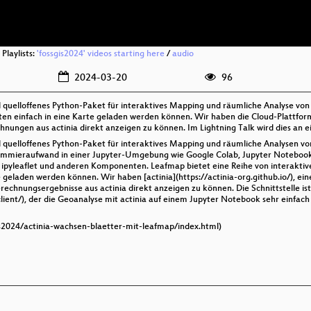
Playlists:
'fossgis2024' videos starting here
/
audio
2024-03-20
96
und quelloffenes Python-Paket für interaktives Mapping und räumliche Analyse 
n einfach in eine Karte geladen werden können. Wir haben die Cloud-Plattform 
hnungen aus actinia direkt anzeigen zu können. Im Lightning Talk wird dies an e
nd quelloffenes Python-Paket für interaktives Mapping und räumliche Analysen vo
mmieraufwand in einer Jupyter-Umgebung wie Google Colab, Jupyter Notebook 
 ipyleaflet und anderen Komponenten. Leafmap bietet eine Reihe von interakt
geladen werden können. Wir haben [actinia](https://actinia-org.github.io/), ei
hnungsergebnisse aus actinia direkt anzeigen zu können. Die Schnittstelle ist 
lient/), der die Geoanalyse mit actinia auf einem Jupyter Notebook sehr einfach
sgis2024/actinia-wachsen-blaetter-mit-leafmap/index.html)