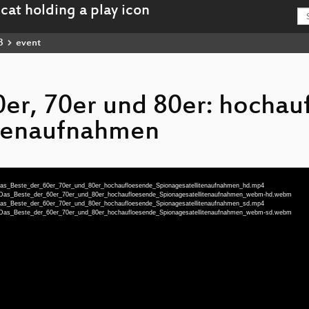
3
event
0er, 70er und 80er: hochau
itenaufnahmen
u-Das_Beste_der_60er_70er_und_80er_hochaufloesende_Spionagesatellitenaufnahmen_hd.mp4
eu-Das_Beste_der_60er_70er_und_80er_hochaufloesende_Spionagesatellitenaufnahmen_webm-hd.webm
u-Das_Beste_der_60er_70er_und_80er_hochaufloesende_Spionagesatellitenaufnahmen_sd.mp4
eu-Das_Beste_der_60er_70er_und_80er_hochaufloesende_Spionagesatellitenaufnahmen_webm-sd.webm