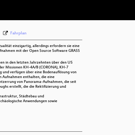
deu 576p (webm)
Fahrplan
lität einzigartig, allerdings erfordern sie eine
 Aufnahmen mit der Open Source Software GRASS
ten in den letzten Jahrzehnten über den US
en der Missionen KH-4A/B (CORONA), KH-7
g und verfügen über eine Bodenauflösung von
 Aufnahmen enthalten, die eine
 Entzerrung von Panorama-Aufnahmen, die seit
hs erstellt, die die Rektifizierung und
frastruktur, Städtebau und
archäologische Anwendungen sowie