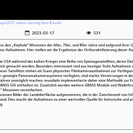
ssgis2023' videos starting here
/
audio
2023-03-17
531
s den „Keyhole“ Missionen der 60er, 70er, und 80er Jahre sind aufgrund ihrer Qua
a-Aufnahmen. Hier stellen wir die Ergebnisse der Orthorektifizierung dieser
e USA während des kalten Krieges eine Reihe von Spionagesatelliten, deren Da
nglich gemacht wurden. Besonders interessant sind aus heutiger Sicht Aufnahm
ser Satelliten stehen als Scans physischer Filmkameraaufnahmen zur Verfügun
eneigte Panoramakamerasysteme verfügten, sind starke Verzerrungen in den
Verfahren unmöglich machen. mundialis implementierte daher eine Methodik zur
GRASS GIS enthalten ist. Zusätzlich wurden weitere GRASS Module und Walkthroug
 Missionen vereinfachen.
issionen Bilder der Landoberfläche aufgenommen, die in der Zwischenzeit von In
nd. Dies macht die Aufnahmen zu einer wertvollen Quelle für historische und 
g.