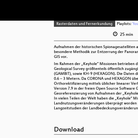
Rasterdaten und Fernerkundung
Playlists:
'fo
25 min
Aufnahmen der historischen Spionagesatelliten au
besondere Methodik zur Entzerrung der Panoram
GIS vor.
Im Rahmen der „Keyhole” Missionen betrieben di
Geological Survey größtenteils öffentlich zugä
(GAMBIT), sowie KH-9 (HEXAGON). Die Daten die
0.6 – 3 Metern. Da CORONA und HEXAGON über g
Orthorektifizierung mittels üblicher linearer 
Version 7.9 in der freien Open Source Software 
Georeferenzierung von Aufnahmen der „Keyhole“
In vielen Teilen der Welt haben die „Keyhole“ M
Landnutzungsveränderungen überprägt worden si
Langzeitstudien der Landbedeckungsveränderun
Download