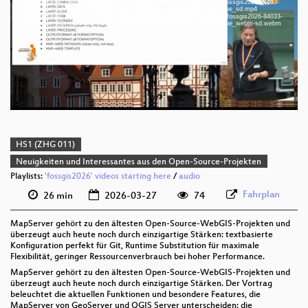
Download File: https://cdn.media.ccc.de/events/fossgis/2026/h264-sd/fossgis2026-84033-
deu 1080p (webm)
deu-Warum_ich_nach_25_Jahren_den_MapServer_immer_noch_lieb_habe_sd.mp4
Download File: https://cdn.media.ccc.de/events/fossgis/2026/webm-sd/fossgis2026-84033-
deu-Warum_ich_nach_25_Jahren_den_MapServer_immer_noch_lieb_habe_webm-sd.webm
deu 1080p (webm;codecs=av01)
deu 576p (mp4)
deu 576p (webm)
HS1 (ZHG 011)
Neuigkeiten und Interessantes aus den Open-Source-Projekten
Playlists:
'fossgis2026' videos starting here
/
audio
Fahrplan
26 min
2026-03-27
74
MapServer gehört zu den ältesten Open-Source-WebGIS-Projekten und
überzeugt auch heute noch durch einzigartige Stärken: textbasierte
Konfiguration perfekt für Git, Runtime Substitution für maximale
Flexibilität, geringer Ressourcenverbrauch bei hoher Performance.
MapServer gehört zu den ältesten Open-Source-WebGIS-Projekten und
überzeugt auch heute noch durch einzigartige Stärken. Der Vortrag
beleuchtet die aktuellen Funktionen und besondere Features, die
MapServer von GeoServer und QGIS Server unterscheiden: die