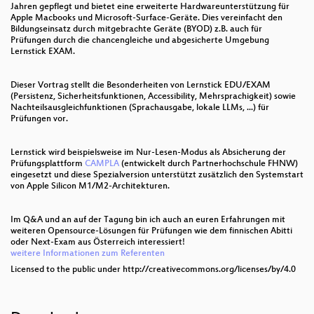
Jahren gepflegt und bietet eine erweiterte Hardwareunterstützung für
Apple Macbooks und Microsoft-Surface-Geräte. Dies vereinfacht den
Bildungseinsatz durch mitgebrachte Geräte (BYOD) z.B. auch für
Prüfungen durch die chancengleiche und abgesicherte Umgebung
Lernstick EXAM.
Dieser Vortrag stellt die Besonderheiten von Lernstick EDU/EXAM
(Persistenz, Sicherheitsfunktionen, Accessibility, Mehrsprachigkeit) sowie
Nachteilsausgleichfunktionen (Sprachausgabe, lokale LLMs, ...) für
Prüfungen vor.
Lernstick wird beispielsweise im Nur-Lesen-Modus als Absicherung der
Prüfungsplattform
CAMPLA
(entwickelt durch Partnerhochschule FHNW)
eingesetzt und diese Spezialversion unterstützt zusätzlich den Systemstart
von Apple Silicon M1/M2-Architekturen.
Im Q&A und an auf der Tagung bin ich auch an euren Erfahrungen mit
weiteren Opensource-Lösungen für Prüfungen wie dem finnischen Abitti
oder Next-Exam aus Österreich interessiert!
weitere Informationen zum Referenten
Licensed to the public under http://creativecommons.org/licenses/by/4.0