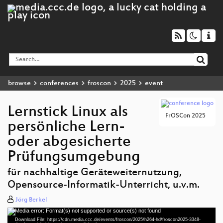
browse
conferences
froscon
2025
event
Lernstick Linux als
FrOSCon 2025
persönliche Lern-
oder abgesicherte
Prüfungsumgebung
für nachhaltige Geräteweiternutzung,
Opensource-Informatik-Unterricht, u.v.m.
Jörg Berkel
Media error: Format(s) not supported or source(s) not found
Video
Download File: https://cdn.media.ccc.de/events/froscon/2025/h264-hd/froscon2025-3348-
Player