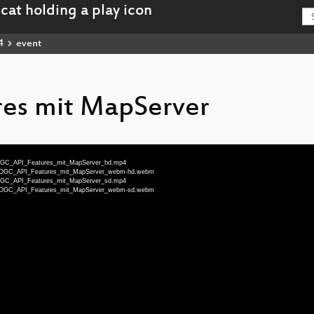
4
event
res mit MapServer
eu-OGC_API_Features_mit_MapServer_hd.mp4
-deu-OGC_API_Features_mit_MapServer_webm-hd.webm
eu-OGC_API_Features_mit_MapServer_sd.mp4
-deu-OGC_API_Features_mit_MapServer_webm-sd.webm