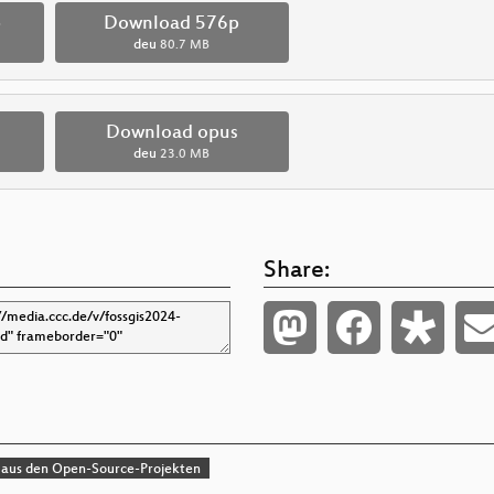
p
Download 576p
deu
80.7 MB
Download opus
deu
23.0 MB
Share:
 aus den Open-Source-Projekten