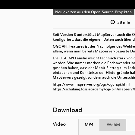
Neuigkeiten aus den Open-Source-Projekten
38 min
Seit Version 8 unterstützt MapServer auch die O
konfiguriert, dass die eigenen Daten auch über 
OGC API: Features ist der Nachfolger des WebFea
allem, wenn man bereits MapServer-basierte Die
Die OGC API Familie weicht technisch stark von
werden. Wie immer merken die EndanwenderInnen
gesehen haben, dass der Menü-Eintrag zum Laden 
eintauchen und Kenntnisse der Hintergründe hab
MapServers gezeigt sondern auch die Unterschi
https://www.mapserver.org/ogc/ogc_api.html
https://schulung.foss.academy/cgi-bin/mapserv/
Download
Video
MP4
WebM