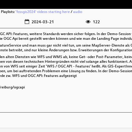
Playlists:
'fossgis2024' videos starting here
/
audio
2024-03-21
122
GC API: Features, weitere Standards werden sicher folgen. In der Demo-Session
die OGC Api bereit gestellt werden können und wie man die Landing Page individu
tureService und man muss gar nicht viel tun, um seine MapServer-Dienste als OG
nste betreibt, sind nur kleine Änderungen bzw. Erweiterungen der Konfiguratio
 den alten Diensten wie WFS und WMS ab, keine Get- oder Post-Parameter, kei
 von diesen technischen Hintergründen nicht viel solange alles funktioniert
von WFS seit einiger Zeit 'WFS / OGC API - Features' heißt. Als GIS-ExpertInnen
en, um bei auftretenden Problemen eine Lösung zu finden. In der Demo-Session 
ede zw. WFS und OGC API: Features aufgezeigt
freiburg/ogcapi