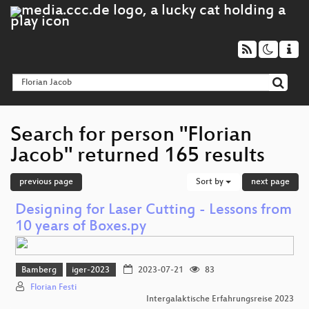
Search for person "Florian
Jacob" returned 165 results
previous page
Sort by
next page
Designing for Laser Cutting - Lessons from
10 years of Boxes.py
Bamberg
iger-2023
2023-07-21
83
Florian Festi
Intergalaktische Erfahrungsreise 2023