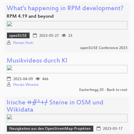
What's happening in RPM development?
RPM 4.19 and beyond
openSUSE
2023-05-27
23
Florian Festi
openSUSE Conference 2023
Musikvideos durch KI
2023-04-09
466
Florian Woeste
Easterhegg 20 - Back to root
Irische ᚑᚌᚆᚐᚋ Steine in OSM und
Wikidata
Neuigkeiten aus den OpenStreetMap-Projekten
2023-03-17