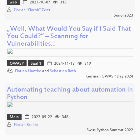
web
2023-10-07
318
Florian “Florob” Zeitz
Sonoj 2023
„Well, What Would You Say if I Said That
You Could?” – Scanning for
Vulnerabilities…
OWASP
Saal 1
2024-11-13
319
Florian Hantke
and
Sebastian Roth
German OWASP Day 2024
Automating teaching about automation in
Python
Main
2022-09-22
348
Florian Bruhin
Swiss Python Summit 2022