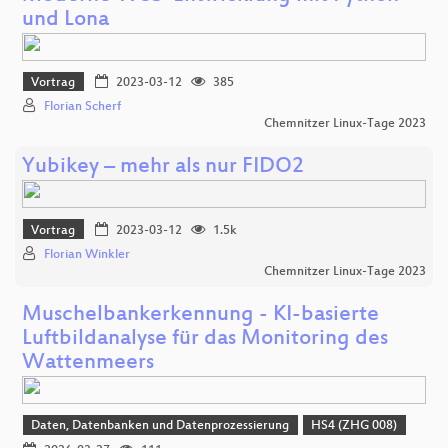
und Lona
Vortrag
2023-03-12
385
Florian Scherf
Chemnitzer Linux-Tage 2023
Yubikey – mehr als nur FIDO2
Vortrag
2023-03-12
1.5k
Florian Winkler
Chemnitzer Linux-Tage 2023
Muschelbankerkennung - KI-basierte
Luftbildanalyse für das Monitoring des
Wattenmeers
Daten, Datenbanken und Datenprozessierung
HS4 (ZHG 008)