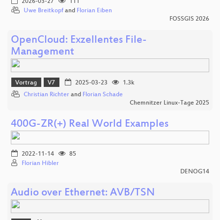
2026-03-27
111
Uwe Breitkopf
and
Florian Eiben
FOSSGIS 2026
OpenCloud: Exzellentes File-
Management
Vortrag
V7
2025-03-23
1.3k
Christian Richter
and
Florian Schade
Chemnitzer Linux-Tage 2025
400G-ZR(+) Real World Examples
2022-11-14
85
Florian Hibler
DENOG14
Audio over Ethernet: AVB/TSN