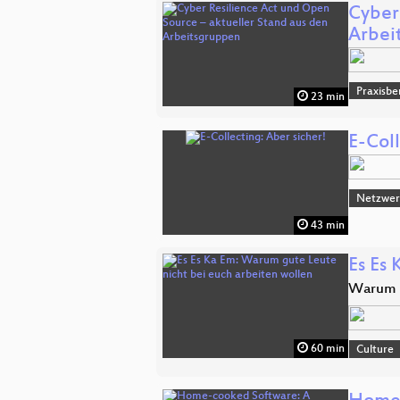
Cyber
Arbei
Praxisbe
23 min
E-Coll
Netzwerk
43 min
Es Es
Warum g
60 min
Culture