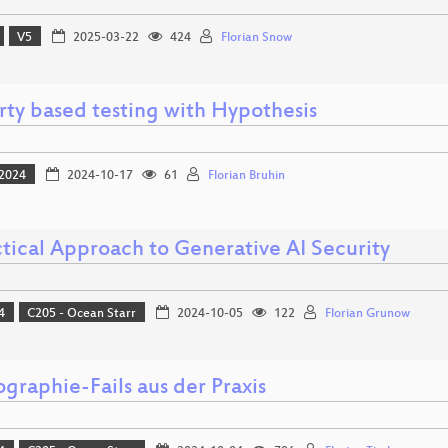
V5
2025-03-22
424
Florian Snow
rty based testing with Hypothesis
2024
2024-10-17
61
Florian Bruhin
ctical Approach to Generative AI Security
4
C205 - Ocean Starr
2024-10-05
122
Florian Grunow
graphie-Fails aus der Praxis