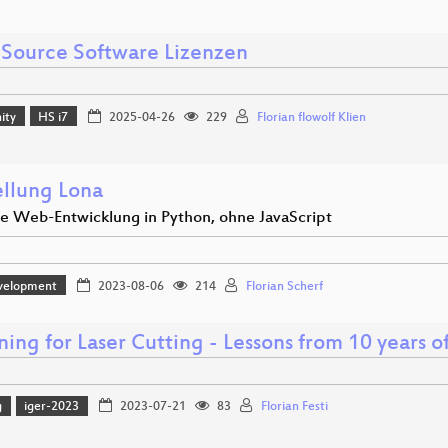
Source Software Lizenzen
ity
HS i7
2025-04-26
229
Florian flowolf Klien
ellung Lona
 Web-Entwicklung in Python, ohne JavaScript
velopment
2023-08-06
214
Florian Scherf
ing for Laser Cutting - Lessons from 10 years o
g
iger-2023
2023-07-21
83
Florian Festi