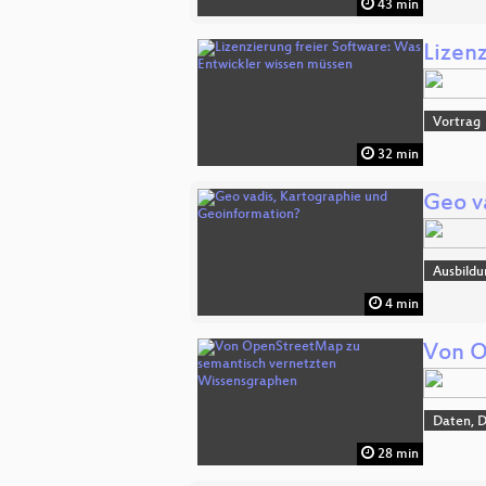
43 min
Lizen
Vortrag
32 min
Geo v
Ausbildu
4 min
Von O
Daten, 
28 min