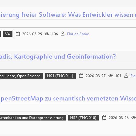
zierung freier Software: Was Entwickler wissen
V4
2026-03-29
106
Florian Snow
adis, Kartographie und Geoinformation?
ng, Lehre, Open Science
HS1 (ZHG 011)
2026-03-27
101
Flo
penStreetMap zu semantisch vernetzten Wiss
Datenbanken und Datenprozessierung
HS2 (ZHG 010)
2026-03-26