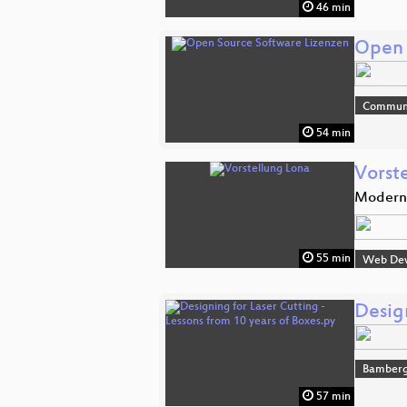
46 min
Open 
Commun
54 min
Vorst
Moderne
55 min
Web De
Design
Bamber
57 min