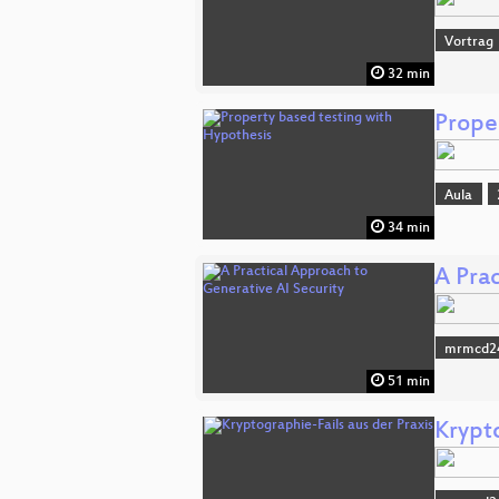
Vortrag
32 min
Prope
Aula
34 min
A Pra
mrmcd2
51 min
Krypto