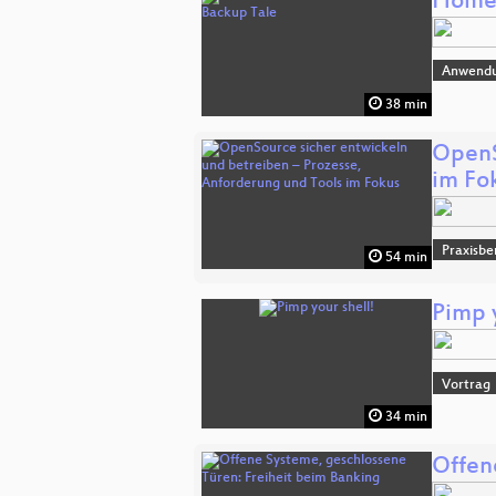
Home-
Anwend
38 min
OpenS
im Fo
Praxisbe
54 min
Pimp y
Vortrag
34 min
Offen