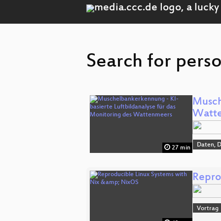
Search for perso
Musch
Watt
Daten, 
27 min
Repro
Vortrag