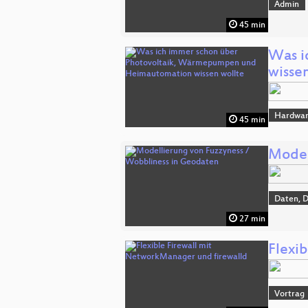
Admin
45 min
Was i
wisse
Hardwa
45 min
Model
Daten, 
27 min
Flexi
Vortrag