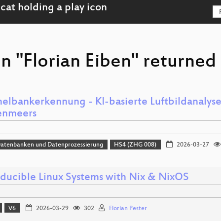
n "Florian Eiben" returned 
elbankerkennung - KI-basierte Luftbildanalyse
enmeers
Datenbanken und Datenprozessierung
HS4 (ZHG 008)
2026-03-27
ducible Linux Systems with Nix & NixOS
V6
2026-03-29
302
Florian Pester