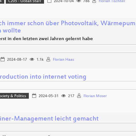
4
C205 - Ocean Starr
2024-10-04
786
Florian Tischner
ch immer schon über Photovoltaik, Wärmepu
n wollte
 erst in den letzten zwei Jahren gelernt habe
2024-08-17
1.1k
Florian Haas
roduction into internet voting
ociety & Politics
2024-05-31
217
Florian Moser
iner-Management leicht gemacht