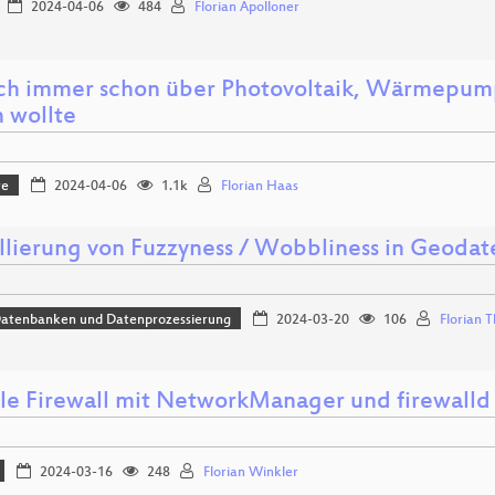
2024-04-06
484
Florian Apolloner
ch immer schon über Photovoltaik, Wärmepu
n wollte
re
2024-04-06
1.1k
Florian Haas
lierung von Fuzzyness / Wobbliness in Geodat
Datenbanken und Datenprozessierung
2024-03-20
106
Florian T
ble Firewall mit NetworkManager und firewalld
2024-03-16
248
Florian Winkler