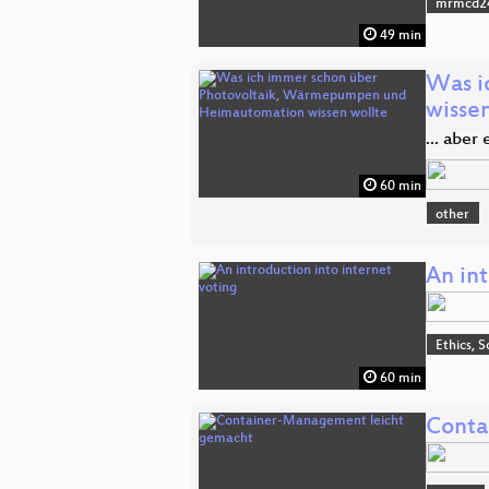
mrmcd2
49 min
Was i
wisse
... aber
60 min
other
An int
Ethics, S
60 min
Conta