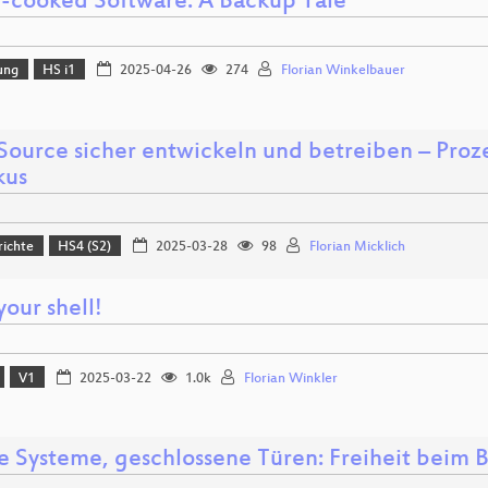
cooked Software: A Backup Tale
ung
HS i1
2025-04-26
274
Florian Winkelbauer
ource sicher entwickeln und betreiben – Proz
kus
richte
HS4 (S2)
2025-03-28
98
Florian Micklich
our shell!
V1
2025-03-22
1.0k
Florian Winkler
e Systeme, geschlossene Türen: Freiheit beim 