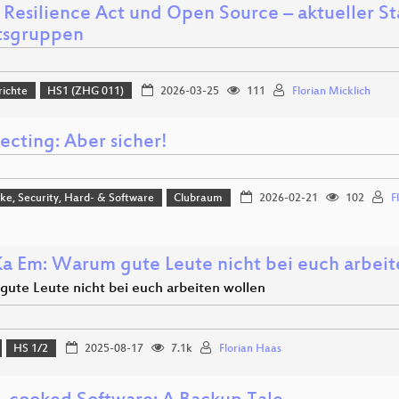
 Resilience Act und Open Source – aktueller S
tsgruppen
richte
HS1 (ZHG 011)
2026-03-25
111
Florian Micklich
ecting: Aber sicher!
e, Security, Hard- & Software
Clubraum
2026-02-21
102
F
 Ka Em: Warum gute Leute nicht bei euch arbeit
ute Leute nicht bei euch arbeiten wollen
HS 1/2
2025-08-17
7.1k
Florian Haas