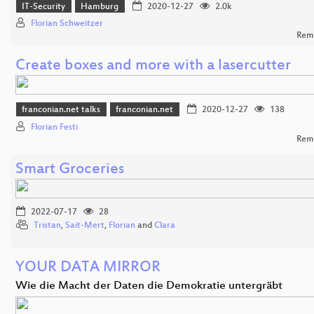
IT-Security
Hamburg
2020-12-27
2.0k
Florian Schweitzer
Rem
Create boxes and more with a lasercutter
franconian.net talks
franconian.net
2020-12-27
138
Florian Festi
Rem
Smart Groceries
2022-07-17
28
Tristan
,
Sait-Mert
,
Florian
and
Clara
YOUR DATA MIRROR
Wie die Macht der Daten die Demokratie untergräbt