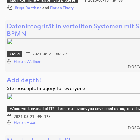
Raum-zeitliche Analysen und Modelle
2023-03-16
86
Brigit Danthine
and
Florian Thiery
Datenintegrität in verteilten Systemen mit 
BPMN
Cloud
2021-08-21
72
Florian Wallner
FrOSCo
Add depth!
Stereoscopic imagery for everyone
Wood work instead of IT? - Leisure activities you developed during lock d
2021-08-21
123
Florian Haas
FrOSCo