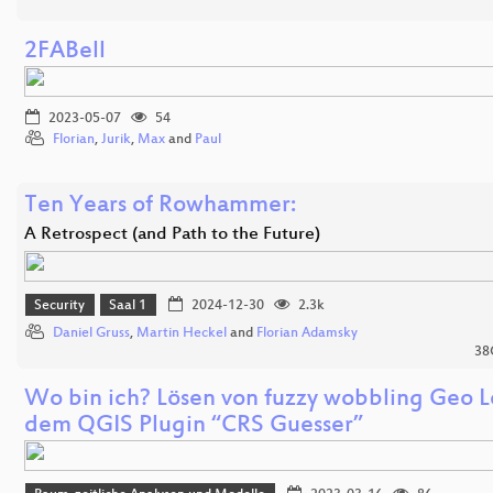
2FABell
2023-05-07
54
Florian
,
Jurik
,
Max
and
Paul
Ten Years of Rowhammer:
A Retrospect (and Path to the Future)
Security
Saal 1
2024-12-30
2.3k
Daniel Gruss
,
Martin Heckel
and
Florian Adamsky
38C
Wo bin ich? Lösen von fuzzy wobbling Geo L
dem QGIS Plugin “CRS Guesser”