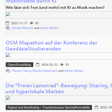
Musikvideos durch KI
Wie lässt sich Text (und mehr) mit KI zu Musik machen?
2022-11-11
85
Florian Woeste
and
Anton Wiehe
OSM Mapathon auf der Konferenz der
GeodäsieStudierenden
OpenStreetMap
2024-03-22
95
Florian Thiery
,
Nicole Habersack
and
Adrian Weng
Die "Freies Lastenrad"-Bewegung: Sharing
und hyperlokale Marken
Digital und Nachhaltig – Transformative Geschäftsmodelle
2022-10