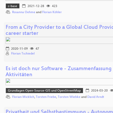
c-base
2021-12-28
423
Rosanna Oehme
and
Florian Köhler
From a City Provider to a Global Cloud Provid
career starter
2020-11-09
47
Florian Tschiedel
Es ist doch nur Software - Zusammenfassung
Aktivitäten
Grundlagen Open-Source-GIS und OpenStreetMap
2024-03-20
Florian Micklich
,
Torsten Friebe
,
Torsten Wiebke
and
David Arndt
Privatheit und Selbstbestimmung - Autonom