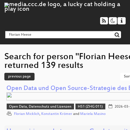
Search for person "Florian Hees
returned 139 results
previous page
Sor
Open Data und Open Source-Strategie des
Open Data, Datenschutz und Lizenzen
HS1 (ZHG 011)
2026-03-
Florian Micklich
,
Konstantin Krömer
and
Mariela Masino