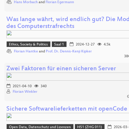
Hans Morbach
and
Florian Egermann
Was lange währt, wird endlich gut? Die Mo
des Computerstrafrechts
Ethics, Society & Politics
Saal 1
2024-12-27
4.5k
Florian Hantke
and
Prof. Dr. Dennis-Kenji Kipker
38C
Zwei Faktoren für einen sicheren Server
2021-04-10
340
Florian Winkler
G
Sichere Softwarelieferketten mit openCode
Open Data, Datenschutz und Lizenzen
HS1 (ZHG 011)
2026-03-