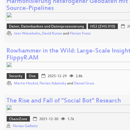
Harmonisierung heterogener Geodaten mit
Source-Pipelines
Daten, Datenbanken und Datenprozessierung
HS2 (ZHG 010)
2
Jens Wiesehahn
,
David Kunze
and
Florian Franz
Rowhammer in the Wild: Large-Scale Insight
FlippyR.AM
Security
One
2025-12-29
2.8k
Martin Heckel
,
Florian Adamsky
and
Daniel Gruss
The Rise and Fall of "Social Bot" Research
ChaosZone
2021-12-30
1.7k
Florian Gallwitz