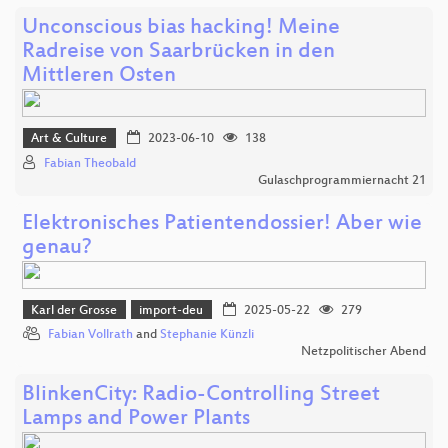
Unconscious bias hacking! Meine
Radreise von Saarbrücken in den
Mittleren Osten
Art & Culture
2023-06-10
138
Fabian Theobald
Gulaschprogrammiernacht 21
Elektronisches Patientendossier! Aber wie
genau?
Karl der Grosse
import-deu
2025-05-22
279
Fabian Vollrath
and
Stephanie Künzli
Netzpolitischer Abend
BlinkenCity: Radio-Controlling Street
Lamps and Power Plants