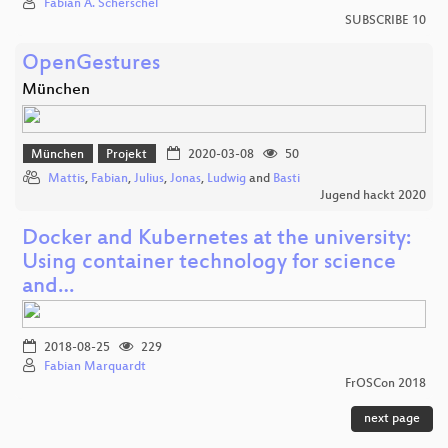
Fabian A. Scherschel
SUBSCRIBE 10
OpenGestures
München
München
Projekt
2020-03-08
50
Mattis
,
Fabian
,
Julius
,
Jonas
,
Ludwig
and
Basti
Jugend hackt 2020
Docker and Kubernetes at the university:
Using container technology for science
and…
2018-08-25
229
Fabian Marquardt
FrOSCon 2018
next page