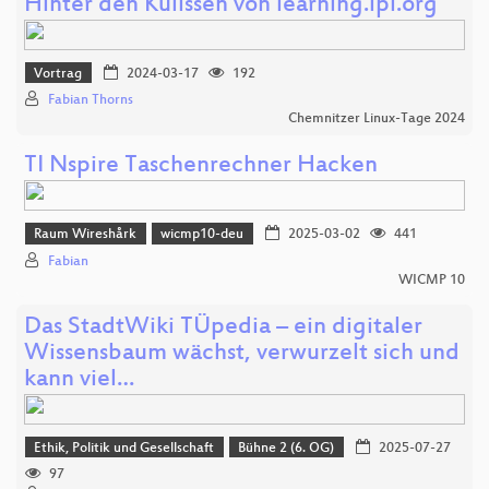
Hinter den Kulissen von learning.lpi.org
Vortrag
2024-03-17
192
Fabian Thorns
Chemnitzer Linux-Tage 2024
TI Nspire Taschenrechner Hacken
Raum Wireshårk
wicmp10-deu
2025-03-02
441
Fabian
WICMP 10
Das StadtWiki TÜpedia – ein digitaler
Wissensbaum wächst, verwurzelt sich und
kann viel…
Ethik, Politik und Gesellschaft
Bühne 2 (6. OG)
2025-07-27
97