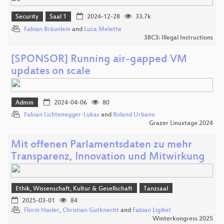
Security
Saal 1
2024-12-28
33.7k
Fabian Bräunlein
and
Luca Melette
38C3: Illegal Instructions
[SPONSOR] Running air-gapped VM
updates on scale
Admin
2024-04-06
80
Fabian Lichtenegger-Lukas
and
Roland Urbano
Grazer Linuxtage 2024
Mit offenen Parlamentsdaten zu mehr
Transparenz, Innovation und Mitwirkung
Ethik, Wissenschaft, Kultur & Gesellschaft
Tanzsaal
2025-03-01
84
Florin Hasler
,
Christian Gutknecht
and
Fabian Ligibel
Winterkongress 2025