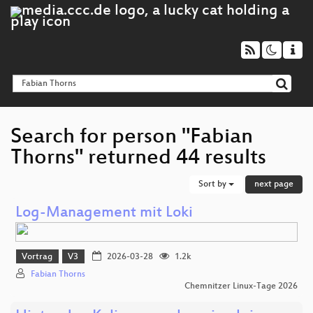
Search for person "Fabian
Thorns" returned 44 results
Sort by
next page
Log-Management mit Loki
Vortrag
V3
2026-03-28
1.2k
Fabian Thorns
Chemnitzer Linux-Tage 2026