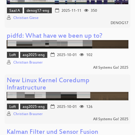
Saal A
denog17-eng
2025-11-11
350
Christian Giese
DENOG17
pidfd: What have we been up to?
Loft
asg2025-eng
2025-10-01
102
Christian Brauner
All Systems Go! 2025
New Linux Kernel Coredump
Infrastructure
Loft
asg2025-eng
2025-10-01
126
Christian Brauner
All Systems Go! 2025
Kalman Filter und Sensor Fusion