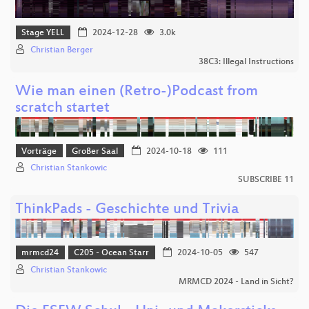
Stage YELL
2024-12-28
3.0k
Christian Berger
38C3: Illegal Instructions
Wie man einen (Retro-)Podcast from
scratch startet
Vorträge
Großer Saal
2024-10-18
111
Christian Stankowic
SUBSCRIBE 11
ThinkPads - Geschichte und Trivia
mrmcd24
C205 - Ocean Starr
2024-10-05
547
Christian Stankowic
MRMCD 2024 - Land in Sicht?