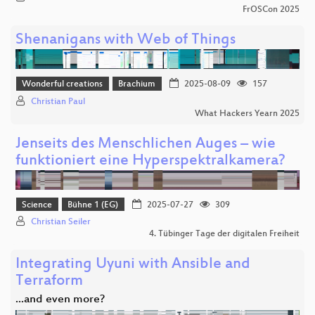
FrOSCon 2025
Shenanigans with Web of Things
Wonderful creations
Brachium
2025-08-09
157
Christian Paul
What Hackers Yearn 2025
Jenseits des Menschlichen Auges – wie
funktioniert eine Hyperspektralkamera?
Science
Bühne 1 (EG)
2025-07-27
309
Christian Seiler
4. Tübinger Tage der digitalen Freiheit
Integrating Uyuni with Ansible and
Terraform
...and even more?