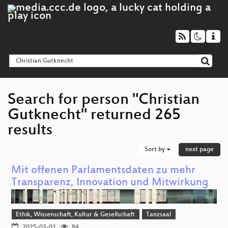
Search for person "Christian
Gutknecht" returned 265
results
Sort by
next page
Mit offenen Parlamentsdaten zu mehr
Transparenz, Innovation und Mitwirkung
Ethik, Wissenschaft, Kultur & Gesellschaft
Tanzsaal
2025-03-01
84