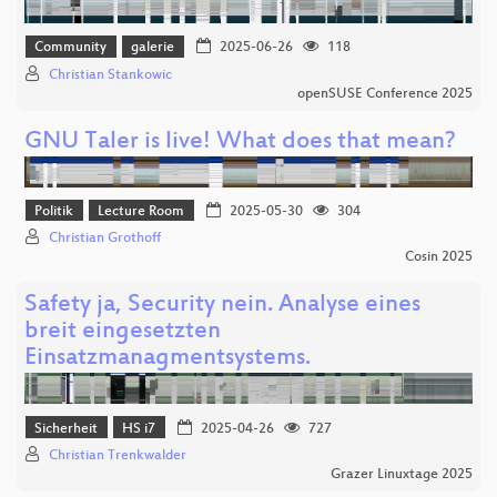
Community
galerie
2025-06-26
118
Christian Stankowic
openSUSE Conference 2025
GNU Taler is live! What does that mean?
Politik
Lecture Room
2025-05-30
304
Christian Grothoff
Cosin 2025
Safety ja, Security nein. Analyse eines
breit eingesetzten
Einsatzmanagmentsystems.
Sicherheit
HS i7
2025-04-26
727
Christian Trenkwalder
Grazer Linuxtage 2025