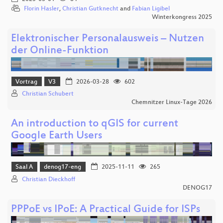
Florin Hasler
,
Christian Gutknecht
and
Fabian Ligibel
Winterkongress 2025
Elektronischer Personalausweis – Nutzen
der Online‑Funktion
Vortrag
V3
2026-03-28
602
Christian Schubert
Chemnitzer Linux-Tage 2026
An introduction to qGIS for current
Google Earth Users
Saal A
denog17-eng
2025-11-11
265
Christian Dieckhoff
DENOG17
PPPoE vs IPoE: A Practical Guide for ISPs