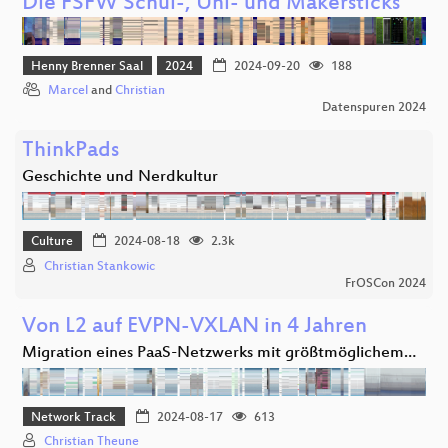
Die FSFW Schul-, Uni- und Makersticks
Henny Brenner Saal
2024
2024-09-20
188
Marcel
and
Christian
Datenspuren 2024
ThinkPads
Geschichte und Nerdkultur
Culture
2024-08-18
2.3k
Christian Stankowic
FrOSCon 2024
Von L2 auf EVPN-VXLAN in 4 Jahren
Migration eines PaaS-Netzwerks mit größtmöglichem…
Network Track
2024-08-17
613
Christian Theune