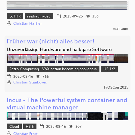
LoTHR
realraum-deu
2025-09-25
356
Christian Hartler
realraum
Früher war (nicht) alles besser!
Unzuverlässige Hardware und halbgare Software
Retro-Computing - VAXination becoming cool again
HS 1/2
2025-08-16
766
Christian Stankowic
FrOSCon 2025
Incus - The Powerful system container and
virtual machine manager
Cloud
HS 6
2025-08-16
307
Christian Frost