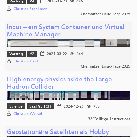
Vortrag
V4
2025-03-23
486
Christian Stankowic
Chemnitzer Linux-Tage 2025
Incus – ein System Container und Virtual
Machine Manager
Vortrag
V2
2025-03-22
664
Christian Frost
Chemnitzer Linux-Tage 2025
High energy physics aside the Large
Hadron Collider
Science
Saal GLITCH
2024-12-29
995
Christian Wessel
38C3: Illegal Instructions
Geostationäre Satelliten als Hobby