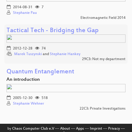
2014-08-31
7
Stephanie Pau
Electromagnetic Field 2014
Tactical Tech - Bridging the Gap
2012-12-28
74
Marek Tuszynski
and
Stephanie Hankey
29C3: Not my department
Quantum Entanglement
An introduction
2005-12-30
518
Stephanie Wehner
22C3: Private Investigations
by
Chaos Computer Club e.V
––
About
––
Apps
––
Imprint
––
Privacy
––