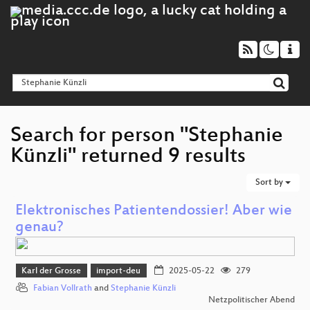
Search for person "Stephanie
Künzli" returned 9 results
Sort by
Elektronisches Patientendossier! Aber wie
genau?
Karl der Grosse
import-deu
2025-05-22
279
Fabian Vollrath
and
Stephanie Künzli
Netzpolitischer Abend