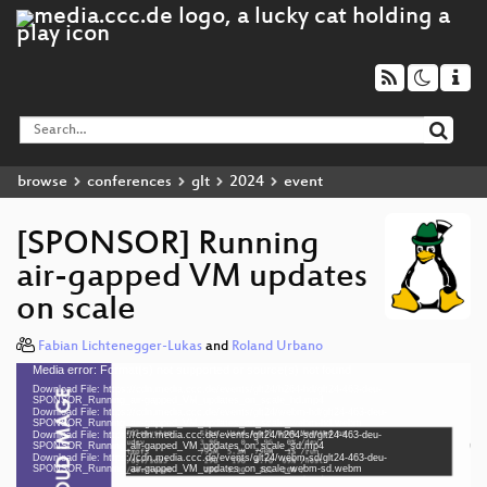
browse
conferences
glt
2024
event
[SPONSOR] Running
air-gapped VM updates
on scale
Fabian Lichtenegger-Lukas
and
Roland Urbano
Media error: Format(s) not supported or source(s) not found
Video
Download File: https://cdn.media.ccc.de/events/glt24/h264-hd/glt24-463-deu-
Player
SPONSOR_Running_air-gapped_VM_updates_on_scale_hd.mp4
Download File: https://cdn.media.ccc.de/events/glt24/webm-hd/glt24-463-deu-
SPONSOR_Running_air-gapped_VM_updates_on_scale_webm-hd.webm
Download File: https://cdn.media.ccc.de/events/glt24/h264-sd/glt24-463-deu-
SPONSOR_Running_air-gapped_VM_updates_on_scale_sd.mp4
Download File: https://cdn.media.ccc.de/events/glt24/webm-sd/glt24-463-deu-
deu 1080p (mp4)
SPONSOR_Running_air-gapped_VM_updates_on_scale_webm-sd.webm