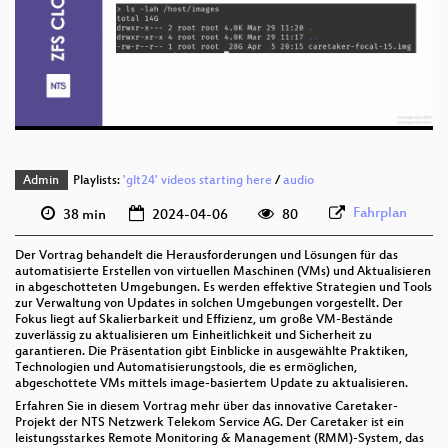
deu 1080p (webm)
deu 576p (mp4)
deu 576p (webm)
Admin
Playlists:
'glt24' videos starting here
/
audio
Fahrplan
38 min
2024-04-06
80
Der Vortrag behandelt die Herausforderungen und Lösungen für das
automatisierte Erstellen von virtuellen Maschinen (VMs) und Aktualisieren
in abgeschotteten Umgebungen. Es werden effektive Strategien und Tools
zur Verwaltung von Updates in solchen Umgebungen vorgestellt. Der
Fokus liegt auf Skalierbarkeit und Effizienz, um große VM-Bestände
zuverlässig zu aktualisieren um Einheitlichkeit und Sicherheit zu
garantieren. Die Präsentation gibt Einblicke in ausgewählte Praktiken,
Technologien und Automatisierungstools, die es ermöglichen,
abgeschottete VMs mittels image-basiertem Update zu aktualisieren.
Erfahren Sie in diesem Vortrag mehr über das innovative Caretaker-
Projekt der NTS Netzwerk Telekom Service AG. Der Caretaker ist ein
leistungsstarkes Remote Monitoring & Management (RMM)-System, das