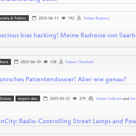
ociety & Politics
2023-06-11
192
Fabian Regnery
scious bias hacking! Meine Radreise von Saarb
lture
2023-06-10
138
Fabian Theobald
ronisches Patientendossier! Aber wie genau?
 Grosse
import-deu
2025-05-22
279
Fabian Vollrath
and
Ste
enCity: Radio-Controlling Street Lamps and Pow