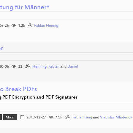
tung für Männer*
06-26
1.2k
Fabian Hennig
r
10-06
22
Henning
,
Fabian
and
Daniel
o Break PDFs
g PDF Encryption and PDF Signatures
Main
2019-12-27
7.5k
Fabian Ising
and
Vladislav Mladenov