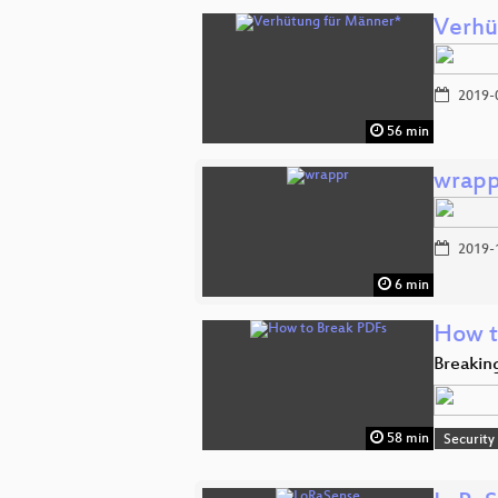
Verhü
2019-
56 min
wrapp
2019-
6 min
How t
Breakin
58 min
Security