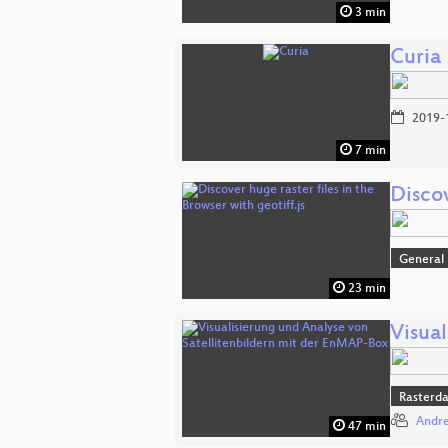
3 min
Curia
2019-
7 min
Discov
General
23 min
Visua
Rasterd
Andre
47 min