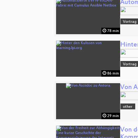
Autom
Vortrag
78 min
Hinter
Vortrag
86 min
Von A
other
29 min
Von d
Komme