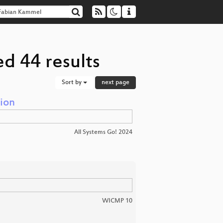
d 44 results
Sort by
next page
ion
All Systems Go! 2024
WICMP 10