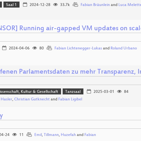
Saal 1
2024-12-28
33.7k
Fabian Bräunlein
and
Luca Melett
SOR] Running air-gapped VM updates on scal
2024-04-06
80
Fabian Lichtenegger-Lukas
and
Roland Urbano
ffenen Parlamentsdaten zu mehr Transparenz, 
issenschaft, Kultur & Gesellschaft
Tanzsaal
2025-03-01
84
n Hasler
,
Christian Gutknecht
and
Fabian Ligibel
ty
04-24
11
Emil
,
Tillmann
,
Huzefah
and
Fabian