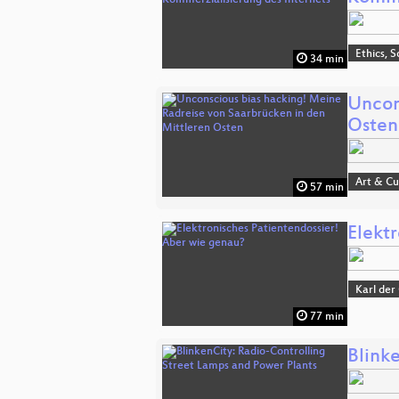
Ethics, S
34 min
Uncon
Osten
Art & Cu
57 min
Elekt
Karl der
77 min
Blink