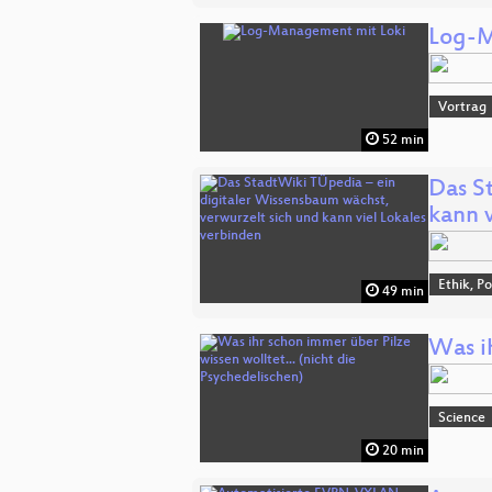
Log-M
Vortrag
52 min
Das S
kann 
Ethik, Po
49 min
Was ih
Science
20 min