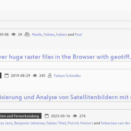
10-06
24
Neele
,
Fabian
,
Fabian
and
Paul
er huge raster files in the Browser with geotiff.
2019-08-29
245
Fabian Schindler
lisierung und Analyse von Satellitenbildern mi
aten und Fernerkundung
2023-03-16
274
as Janz
,
Benjamin Jakimow
,
Fabian Thiel
,
Patrick Hostert
and
Sebastian van der