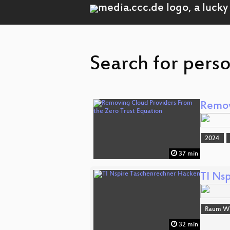
Search for pers
Remov
2024
37 min
TI Ns
Raum Wi
32 min