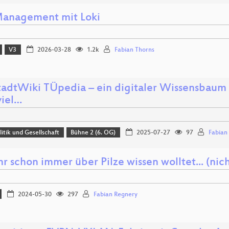
anagement mit Loki
V3
2026-03-28
1.2k
Fabian Thorns
tadtWiki TÜpedia – ein digitaler Wissensbaum 
viel…
litik und Gesellschaft
Bühne 2 (6. OG)
2025-07-27
97
Fabian
r schon immer über Pilze wissen wolltet... (nic
2024-05-30
297
Fabian Regnery