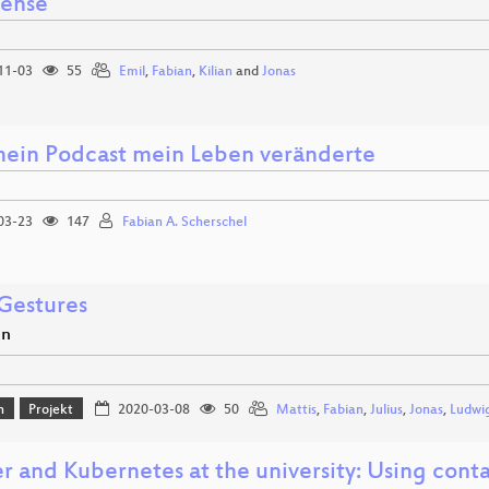
ense
11-03
55
Emil
,
Fabian
,
Kilian
and
Jonas
ein Podcast mein Leben veränderte
03-23
147
Fabian A. Scherschel
estures
en
n
Projekt
2020-03-08
50
Mattis
,
Fabian
,
Julius
,
Jonas
,
Ludwi
r and Kubernetes at the university: Using conta