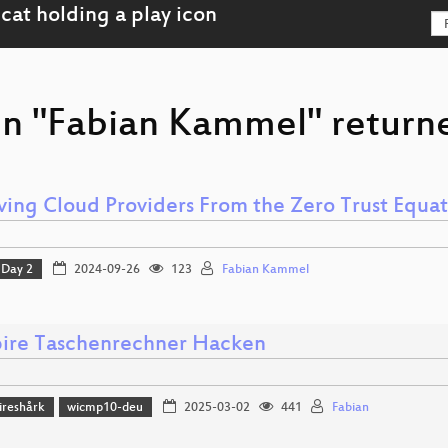
on "Fabian Kammel" returne
ing Cloud Providers From the Zero Trust Equat
Day 2
2024-09-26
123
Fabian Kammel
pire Taschenrechner Hacken
reshårk
wicmp10-deu
2025-03-02
441
Fabian