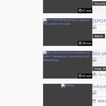
Security
61 min
[SPON
Admin
38 min
Mit o
Ethik, W
Flori
42 min
Infini
2022-