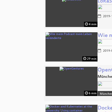
LoRaS
2019-
4 min
Wie m
2019-
29 min
OpenG
Münch
6 min
Münche
Docke