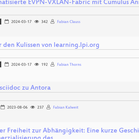
atisierte EVPN-VXLAN-Fabric mit Cumulus An
2024-03-17
342
Fabian Clauss
 den Kulissen von learning.lpi.org
2024-03-17
192
Fabian Thorns
sciidoc zu Antora
2023-08-06
237
Fabian Kalweit
er Freiheit zur Abhängigkeit: Eine kurze Gesch
rzialisierung des…