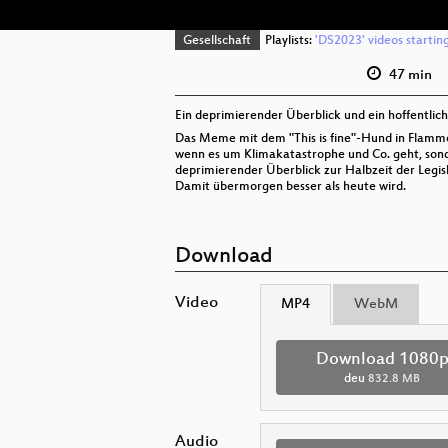
Gesellschaft
Playlists:
'DS2023' videos startin
47 min
Ein deprimierender Überblick und ein hoffentlic
Das Meme mit dem "This is fine"-Hund in Flammen 
wenn es um Klimakatastrophe und Co. geht, sonde
deprimierender Überblick zur Halbzeit der Legisl
Damit übermorgen besser als heute wird.
Download
Video
MP4
WebM
Download 1080
deu
832.8 MB
Audio