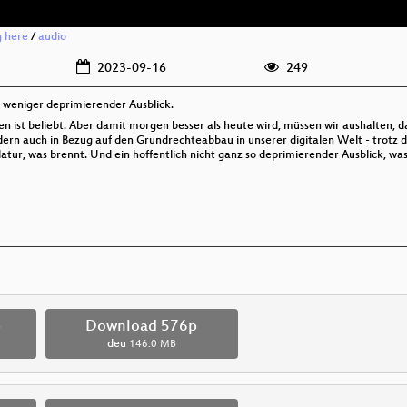
g here
/
audio
2023-09-16
249
h weniger deprimierender Ausblick.
ist beliebt. Aber damit morgen besser als heute wird, müssen wir aushalten, das 
rn auch in Bezug auf den Grundrechteabbau in unserer digitalen Welt - trotz der
atur, was brennt. Und ein hoffentlich nicht ganz so deprimierender Ausblick, wa
p
Download 576p
deu
146.0 MB