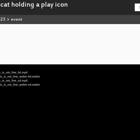
023
event
s_is_not_fine_hd.mp4
This_is_not_fine_webm-hd.webm
s_is_not_fine_sd.mp4
This_is_not_fine_webm-sd.webm