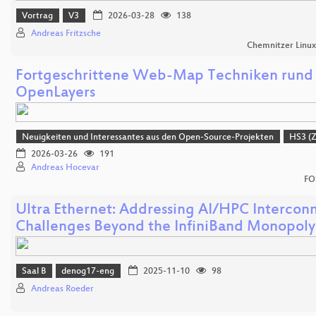
Vortrag
V3
2026-03-28
138
Andreas Fritzsche
Chemnitzer Linu
Fortgeschrittene Web-Map Techniken rund
OpenLayers
Neuigkeiten und Interessantes aus den Open-Source-Projekten
HS3 (
2026-03-26
191
Andreas Hocevar
FO
Ultra Ethernet: Addressing AI/HPC Intercon
Challenges Beyond the InfiniBand Monopoly
Saal B
denog17-eng
2025-11-10
98
Andreas Roeder