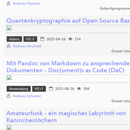
Andreas Haerter
Gulaschprogrammi
Quantenkryptographie auf Open Source Bas
Admin
HS i1
2025-04-26
214
Andreas Neuhold
Grazer Lin
Mit Pandoc von Markdown zu ansprechend
Dokumenten - Doc(ument)s as Code (DaC)
Anwendung
HS i1
2025-04-26
504
Andreas Schuster
Grazer Lin
Amateurfunk - ein magisches Labyrinth von
Kaninchenlöchern