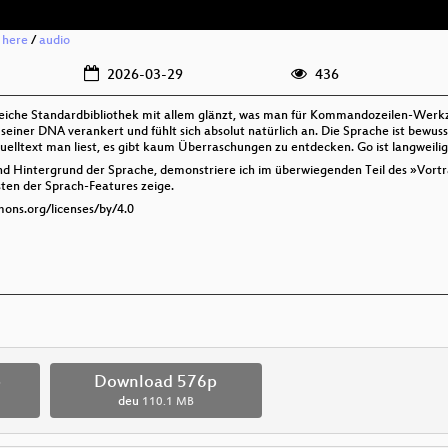
g here
/
audio
2026-03-29
436
eiche Standardbibliothek mit allem glänzt, was man für Kommandozeilen-Werkz
n seiner DNA verankert und fühlt sich absolut natürlich an. Die Sprache ist bewu
ltext man liest, es gibt kaum Überraschungen zu entdecken. Go ist langweilig,
nd Hintergrund der Sprache, demonstriere ich im überwiegenden Teil des »Vortra
ten der Sprach-Features zeige.
mons.org/licenses/by/4.0
p
Download 576p
deu
110.1 MB