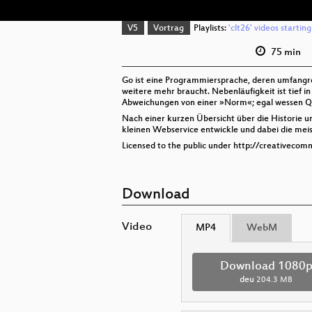
V5
Vortrag
Playlists:
'clt26' videos startin
75 min
Go ist eine Programmiersprache, deren umfangr
weitere mehr braucht. Nebenläufigkeit ist tief i
Abweichungen von einer »Norm«; egal wessen Quel
Nach einer kurzen Übersicht über die Historie u
kleinen Webservice entwickle und dabei die meis
Licensed to the public under http://creativecom
Download
Video
MP4
WebM
Download 1080
deu
204.3 MB