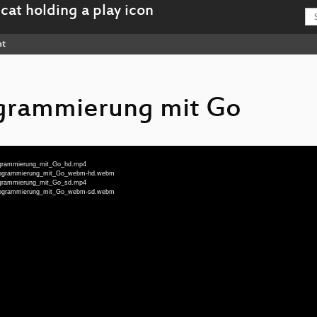
nt
ogrammierung mit Go
Programmierung_mit_Go_hd.mp4
g_Programmierung_mit_Go_webm-hd.webm
Programmierung_mit_Go_sd.mp4
g_Programmierung_mit_Go_webm-sd.webm