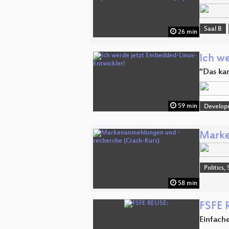
Saal B
26 min
Ich w
“Das kan
59 min
Develop
Marke
Politics,
58 min
FSFE 
Einfach