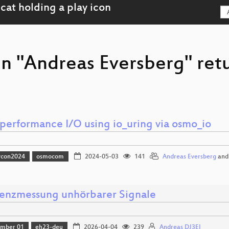
on "Andreas Eversberg" ret
performance I/O using io_uring via osmo_io
vcon2024
osmocom
2024-05-03
141
Andreas Eversberg
an
enzmessung unhörbarer Signale
amber 01
eh23-deu
2026-04-04
239
Andreas DJ3EI