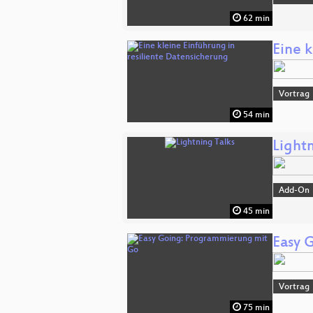
62 min
Eine k
Vortrag
54 min
Lightn
Add-On
45 min
Easy 
Vortrag
75 min