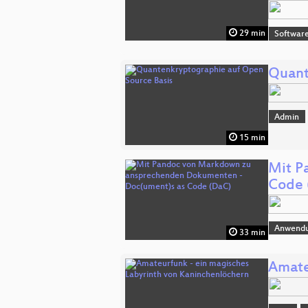
29 min
Software
Quant
Admin
15 min
Mit P
Code 
Anwend
33 min
Amate