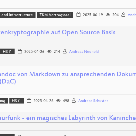
 and Infrastructure
ZKM Vortragssaal
2025-06-19
204
Andr
enkryptographie auf Open Source Basis
HS i1
2025-04-26
214
Andreas Neuhold
andoc von Markdown zu ansprechenden Dokum
(DaC)
ung
HS i1
2025-04-26
498
Andreas Schuster
urfunk - ein magisches Labyrinth von Kaninch