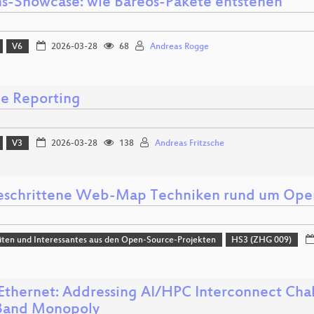
ns-Showcase: wie Bareos-Pakete entstehen
V6
2026-03-28
68
Andreas Rogge
le Reporting
V3
2026-03-28
138
Andreas Fritzsche
eschrittene Web-Map Techniken rund um Ope
ten und Interessantes aus den Open-Source-Projekten
HS3 (ZHG 009)
 Ethernet: Addressing AI/HPC Interconnect Cha
iBand Monopoly