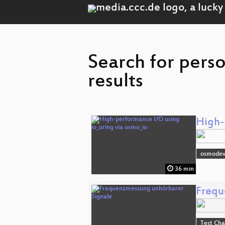
Search for pers
results
High-
osmode
36 min
Frequ
Test Ch