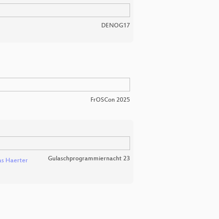
DENOG17
FrOSCon 2025
Gulaschprogrammiernacht 23
s Haerter