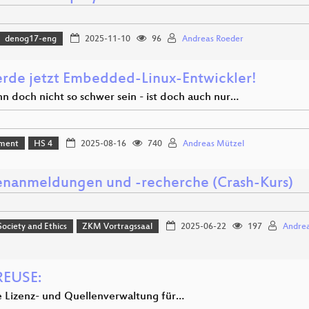
denog17-eng
2025-11-10
96
Andreas Roeder
erde jetzt Embedded-Linux-Entwickler!
n doch nicht so schwer sein - ist doch auch nur…
ment
HS 4
2025-08-16
740
Andreas Mützel
nanmeldungen und -recherche (Crash-Kurs)
 Society and Ethics
ZKM Vortragssaal
2025-06-22
197
Andrea
REUSE:
e Lizenz- und Quellenverwaltung für…