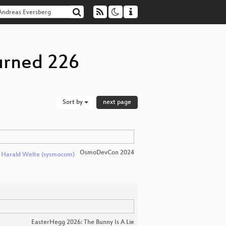
urned 226
Sort by
next page
OsmoDevCon 2024
d
Harald Welte (sysmocom)
EasterHegg 2026: The Bunny Is A Lie