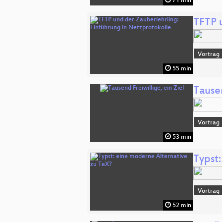
71 min
TFTP 
Vortrag
55 min
Tausen
Vortrag
53 min
Typst
Vortrag
52 min