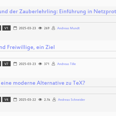
und der Zauberlehrling: Einführung in Netzpro
V1
2025-03-23
269
Andreas Mundt
d Freiwillige, ein Ziel
V7
2025-03-23
371
Andreas Tille
: eine moderne Alternative zu TeX?
V4
2025-03-22
2.1k
Andreas Schneider