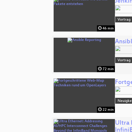
Jenki
Vortrag
46 min
Ansib
Vortrag
72 min
Fortg
Neuigkei
22 min
Ultra
Infin