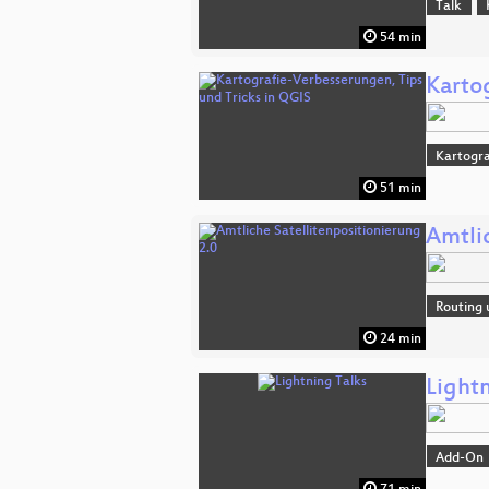
Talk
54 min
Karto
Kartogra
51 min
Amtli
Routing 
24 min
Lightn
Add-On