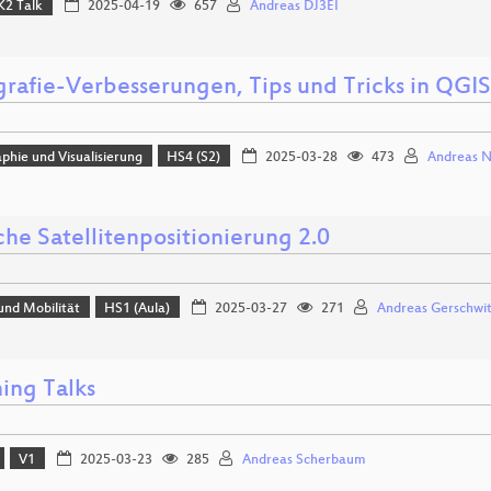
K2 Talk
2025-04-19
657
Andreas DJ3EI
grafie-Verbesserungen, Tips und Tricks in QGIS
phie und Visualisierung
HS4 (S2)
2025-03-28
473
Andreas 
che Satellitenpositionierung 2.0
und Mobilität
HS1 (Aula)
2025-03-27
271
Andreas Gerschwi
ing Talks
V1
2025-03-23
285
Andreas Scherbaum